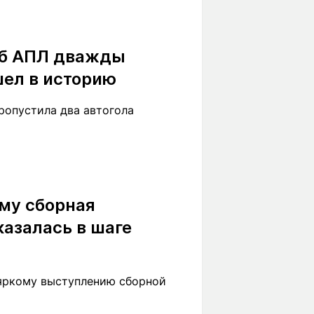
уб АПЛ дважды
шел в историю
ропустила два автогола
ему сборная
казалась в шаге
 яркому выступлению сборной