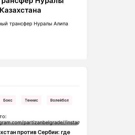
трансфер Нуралы
з Казахстана
ный трансфер Нуралы Алипа
Бокс
Теннис
Волейбол
хстан против Сербии: где