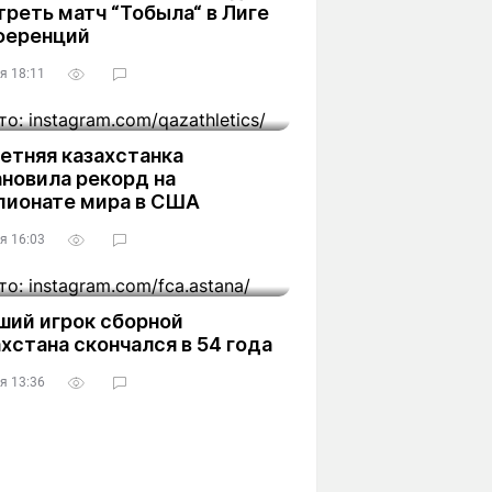
реть матч “Тобыла“ в Лиге
ференций
я 18:11
етняя казахстанка
новила рекорд на
пионате мира в США
я 16:03
ший игрок сборной
хстана скончался в 54 года
я 13:36