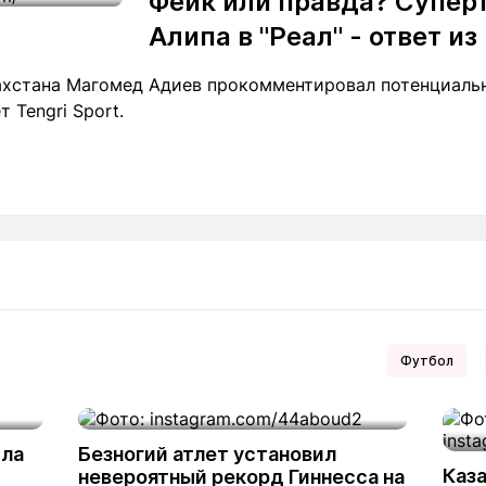
Фейк или правда? Супер
Алипа в "Реал" - ответ и
ахстана Магомед Адиев прокомментировал потенциаль
 Tengri Sport.
Футбол
ила
Безногий атлет установил
Каза
невероятный рекорд Гиннесса на