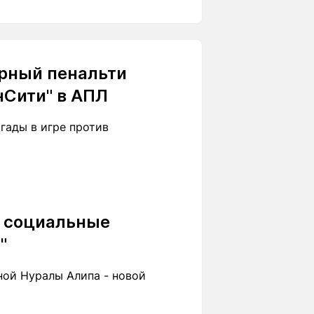
рный пенальти
нСити" в АПЛ
гады в игре против
" социальные
"
ной Нуралы Алипа - новой