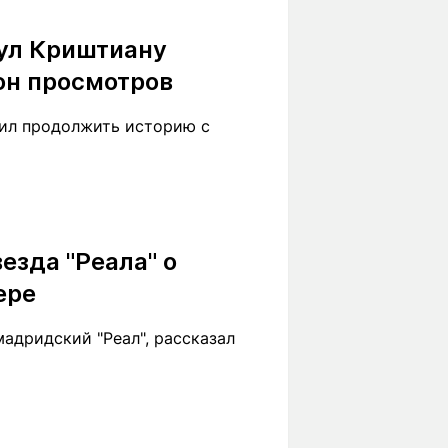
Вокруг света
Образование
ул Криштиану
Путевые
Учебные
заметки
заведения
он просмотров
Маршруты
ты
Заилийского
ил продолжить историю с
Алатау
Светлая тема
везда "Реала" о
ере
Мы в социальных сетях
адридский "Реал", рассказал