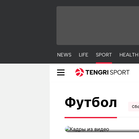
NEWS
LIFE
SPORT
HEALTH
Лучший гол го
Футбол
сборной Казахс
Сбо
NEWS
LIFE
S
29 декабря 2023 09:35
Новости
Красиво
С