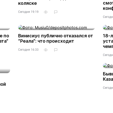
смот
коляске
кон
Сегодня 19:19
Сегодн
е по
Винисиус публично отказался от
18-л
ата“
“Реала“: что происходит
уста
чем
Сегодня 16:33
Сегодн
Быв
Каза
ной
Сегодн