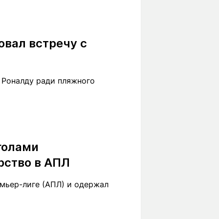
овал встречу с
 Роналду ради пляжного
голами
рство в АПЛ
емьер-лиге (АПЛ) и одержал