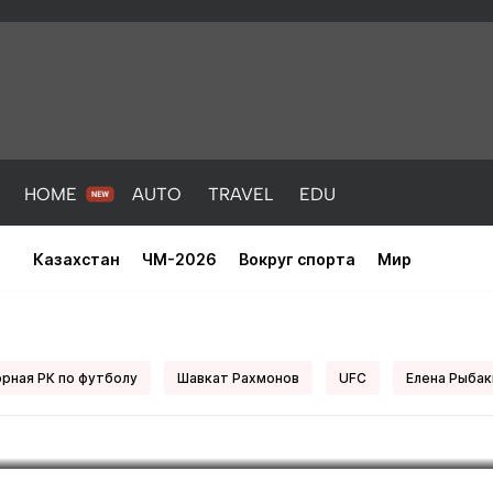
HOME
AUTO
TRAVEL
EDU
Казахстан
ЧМ-2026
Вокруг спорта
Мир
да? В УЕФА отметили суперудар
тана
рная РК по футболу
Шавкат Рахмонов
UFC
Елена Рыбак
PORT
HEALTH
HOME
AUTO
Новости
порт
Новости
Новости