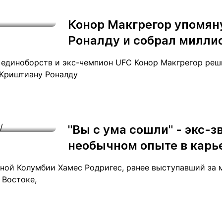
Статьи
округ спорта
Статьи
Полезное
Конор Макгрегор упомян
ренды
Блоги
Роналду и собрал милли
ига
Обзоры
емпионов
Спецпроек
единоборств и экс-чемпион UFC Конор Макгрегор реш
 Криштиану Роналду
Контакты редакции
Вакансии
Реклама
Пресс-центр
"Вы с ума сошли" - экс-з
необычном опыте в карь
клама
ной Колумбии Хамес Родригес, ранее выступавший за м
+7 (700) 3 888 188
 Востоке,