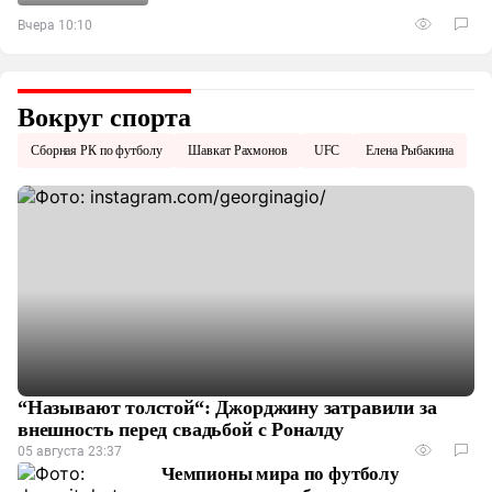
Вчера 10:10
Вокруг спорта
Сборная РК по футболу
Шавкат Рахмонов
UFC
Елена Рыбакина
“Называют толстой“: Джорджину затравили за
внешность перед свадьбой с Роналду
05 августа 23:37
Чемпионы мира по футболу