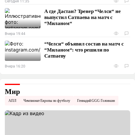
Сегодня 11:35
А где Дастан? Тренер “Челси“ не
выпустил Сатпаева на матч с
“Миланом“
Вчера 19:44
“Челси“ объявил состав на матч с
“Миланом“: что решили по
Сатпаеву
Вчера 16:20
Мир
АПЛ
Чемпионат Европы по футболу
Геннадий GGG Головкин