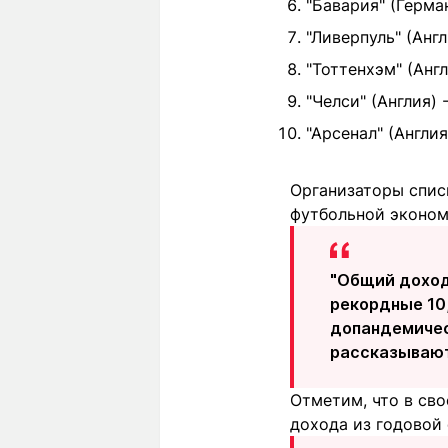
"Бавария" (Герма
"Ливерпуль" (Англ
"Тоттенхэм" (Англ
"Челси" (Англия) 
"Арсенал" (Англия
Организаторы спис
футбольной эконом
"Общий доход,
рекордные 10,
допандемическ
рассказывают
Отметим, что в св
дохода из годовой