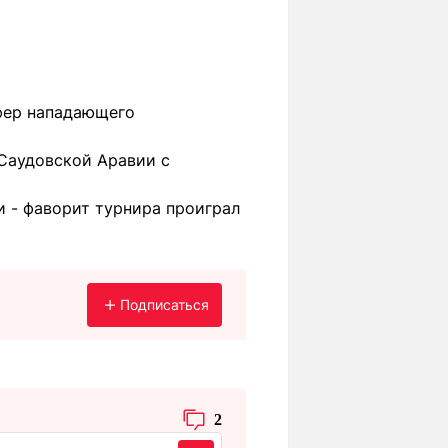
фер нападающего
 Саудовской Аравии с
и - фаворит турнира проиграл
Подписаться
2