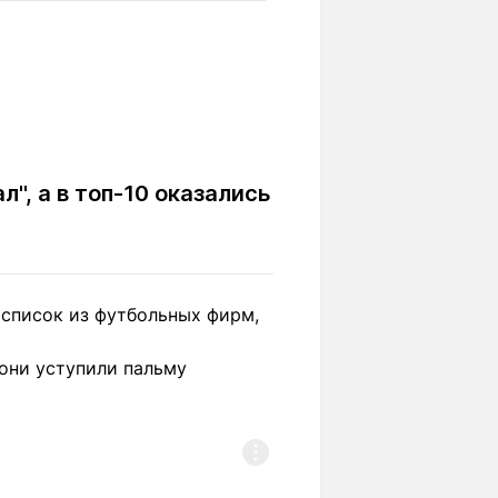
Вокруг света
Образование
Путевые
Учебные
заметки
заведения
Маршруты
ты
Заилийского
Алатау
", а в топ-10 оказались
Светлая тема
список из футбольных фирм,
Мы в социальных сетях
 они уступили пальму