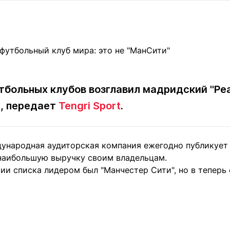
Статьи
округ спорта
Статьи
Полезное
ренды
Блоги
ига
Обзоры
емпионов
Спецпроек
больных клубов возглавил мадридский "Реал
и, передает
Tengri Sport
.
Контакты редакции
Вакансии
Реклама
Пресс-центр
ународная аудиторская компания ежегодно публикует 
наибольшую выручку своим владельцам.
клама
ии списка лидером был "Манчестер Сити", но в теперь
+7 (700) 3 888 188