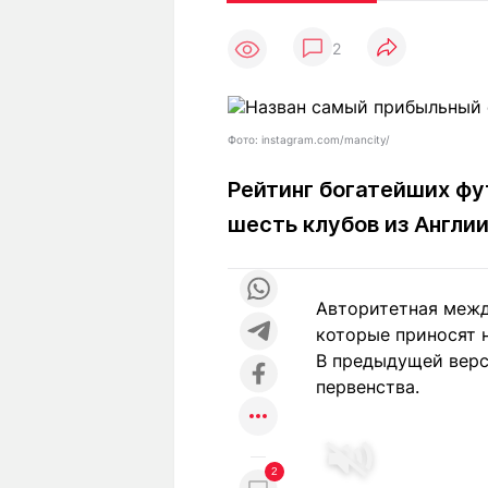
Статьи
Выгодно
В
2
Погода
Полезно
Т
Спецпроекты
Любопытно
Л
ч
Рейтинги
Гороскопы
Фото: instagram.com/mancity/
Рецепты
Рейтинг богатейших фут
шесть клубов из Англи
О проекте
Авторитетная межд
которые приносят 
Редакция
Ре
В предыдущей верс
+7 (777) 001 44 99
первенства.
2