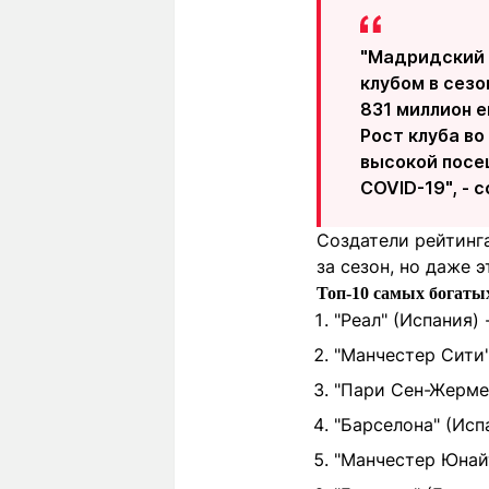
"Мадридский 
клубом в сезо
831 миллион е
Рост клуба во
высокой посе
COVID-19", - 
Создатели рейтинг
за сезон, но даже 
Топ-10 самых богаты
"Реал" (Испания) 
"Манчестер Сити"
"Пари Сен-Жермен
"Барселона" (Исп
"Манчестер Юнайт