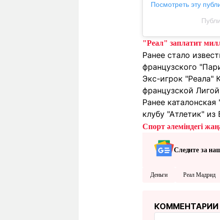
Посмотреть эту публ
Публи
"Реал" заплатит мил
Ранее стало извес
французского "Пар
Экс-игрок "Реала"
французской Лигой 
Ранее каталонская
клубу "Атлетик" из
Спорт әлеміндегі жаңа
Следите за на
Деньги
Реал Мадрид
КОММЕНТАРИИ