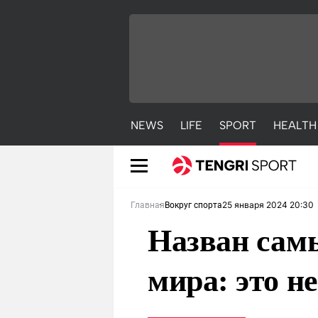
NEWS
LIFE
SPORT
HEALTH
25 января 2024 20:30
Главная
Вокруг спорта
Назван сам
мира: это 
NEWS
LIFE
S
Новости
Красиво
С