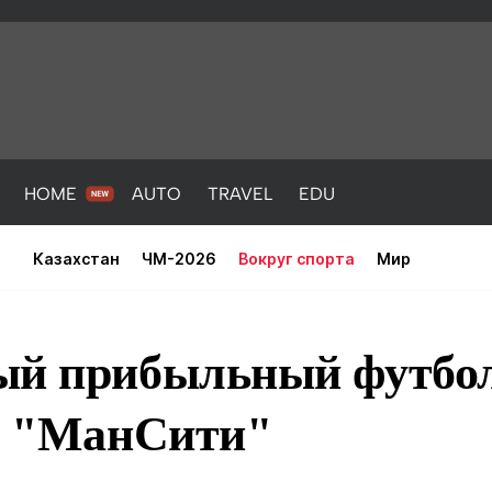
HOME
AUTO
TRAVEL
EDU
Казахстан
ЧМ-2026
Вокруг спорта
Мир
ый прибыльный футбо
не "МанСити"
PORT
HEALTH
HOME
AUTO
Новости
порт
Новости
Новости