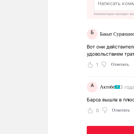
Комментарии проходят мо
Б
Бакыт Суранши
Вот они действител
удовольствием трат
1
Ответить
А
3 год
Актобе
Барса вышла в плюс
0
Ответить