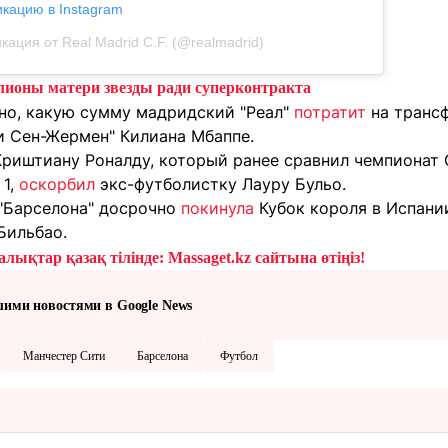
икацию в Instagram
кация от Real Madrid C.F. (@realmadrid)
лионы матери звезды ради суперконтракта
тно, какую сумму мадридский "Реал"
потратит
на транс
и Сен-Жермен" Килиана Мбаппе.
 Криштиану Роналду, который ранее сравнил чемпионат
1,
оскорбил
экс-футболистку Лауру Бульо.
 "Барселона" досрочно
покинула
Кубок короля в Испани
 Бильбао.
лықтар қазақ тілінде: Massaget.kz сайтына өтіңіз!
шими новостями в Google News
Манчестер Сити
Барселона
Футбол