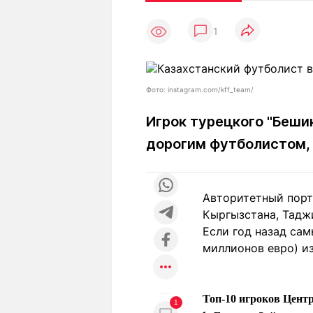
Статьи
Выгодно
В
1
Погода
Полезно
Т
Спецпроекты
Любопытно
Л
ч
Рейтинги
Гороскопы
Фото: instagram.com/kff_team/
Рецепты
Игрок турецкого "Беши
дорогим футболистом,
О проекте
Авторитетный порт
Кыргызстана, Тадж
Редакция
Ре
Если год назад са
+7 (777) 001 44 99
миллионов евро) из
Топ-10 игроков Цент
1