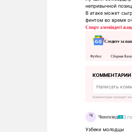
непривычной позици
В атаке может сыг
финтом во время оч
Спорт әлеміндегі жаңа
Следите за на
Футбол
Сборная Каза
КОММЕНТАРИИ
Комментарии проходят мо
Ч
3 г
Чингизид
Узбеки молодцы