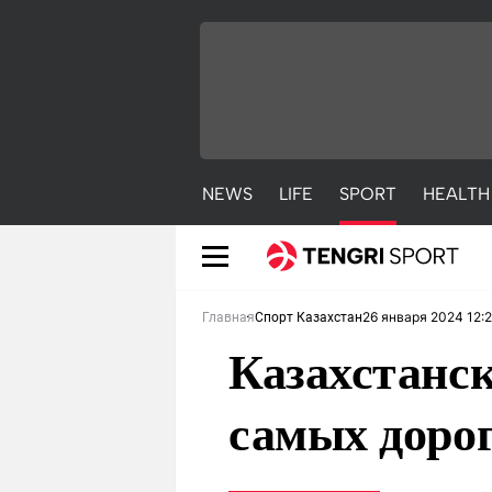
NEWS
LIFE
SPORT
HEALTH
26 января 2024 12:
Главная
Спорт Казахстан
Казахстанск
самых дорог
NEWS
LIFE
S
Новости
Красиво
С