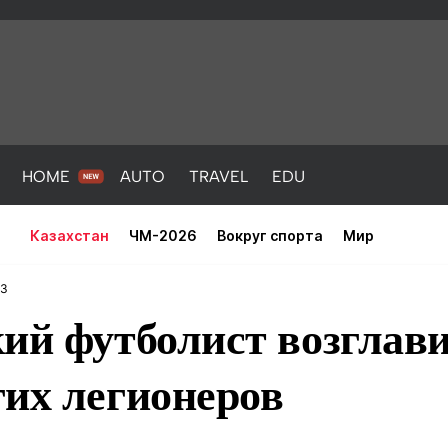
HOME
AUTO
TRAVEL
EDU
Казахстан
ЧМ-2026
Вокруг спорта
Мир
23
ий футболист возглав
их легионеров
PORT
HEALTH
HOME
AUTO
Новости
порт
Новости
Новости