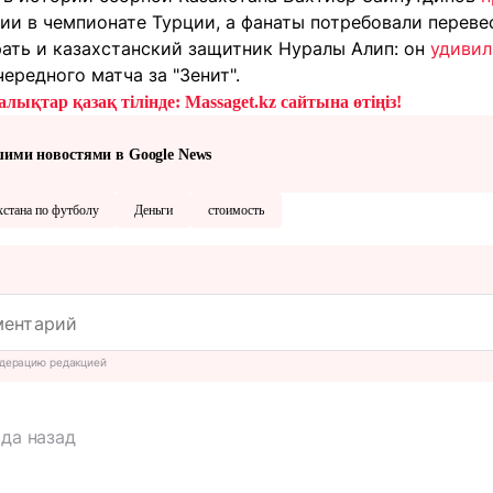
и в чемпионате Турции, а фанаты потребовали перевес
рать и казахстанский защитник Нуралы Алип: он
удивил
ередного матча за "Зенит".
лықтар қазақ тілінде: Massaget.kz сайтына өтіңіз!
шими новостями в Google News
хстана по футболу
Деньги
стоимость
дерацию редакцией
ода назад