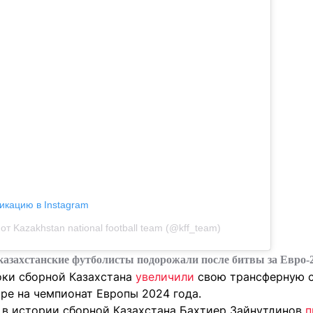
икацию в Instagram
т Kazakhstan national football team (@kff_team)
казахстанские футболисты подорожали после битвы за Евро-
оки сборной Казахстана
увеличили
свою трансферную с
ре на чемпионат Европы 2024 года.
в истории сборной Казахстана Бахтиер Зайнутдинов
п