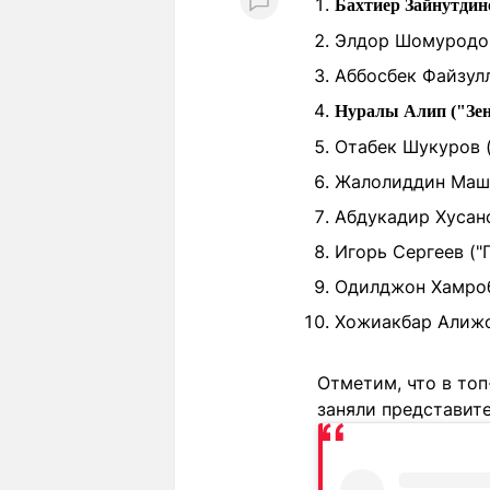
Бахтиер Зайнутдин
Элдор Шомуродов 
Аббосбек Файзулл
Нуралы Алип ("Зени
Отабек Шукуров (
Жалолиддин Машар
Абдукадир Хусанов
Игорь Сергеев ("
Одилджон Хамробе
Хожиакбар Алижон
Отметим, что в топ
заняли представите