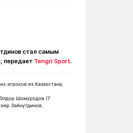
Вокруг света
Образование
Путевые
Учебные
заметки
заведения
Маршруты
ты
Заилийского
Алатау
утдинов стал самым
, передает
Tengri Sport
.
Светлая тема
их игроков из Казахстана,
Мы в социальных сетях
 Элдор Шомуродов (7
тиер Зайнутдинов.