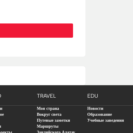
O
TRAVEL
EDU
ти
Моя страна
Новости
ое
Вокруг света
Образование
Путевые заметки
Учебные заведения
ы
Маршруты
роекты
Заилийского Алатау