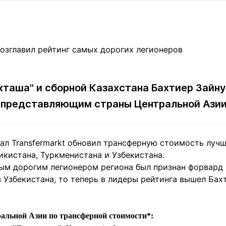
Статьи
округ спорта
Статьи
Полезное
ренды
Блоги
ига
Обзоры
емпионов
Спецпроек
кташа" и сборной Казахстана Бахтиер Зайн
 представляющим страны Центральной Азии
Контакты редакции
Вакансии
Реклама
Пресс-центр
ал Transfermarkt обновил трансферную стоимость лучш
икистана, Туркменистана и Узбекистана.
клама
мым дорогим легионером региона был признан форвард
+7 (700) 3 888 188
 Узбекистана, то теперь в лидеры рейтинга вышел Бах
ральной Азии по трансферной стоимости*: