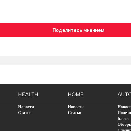
Поделитесь мнением
HEALTH
HOME
AUT
Новости
Новости
Новос
Статьи
Статьи
Полезн
Блоги
Обзор
Спецп