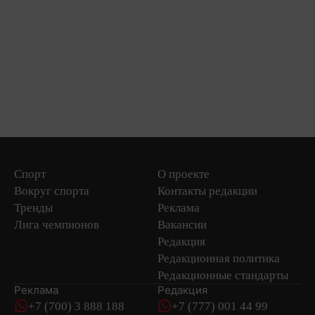
Спорт
О проекте
Вокруг спорта
Контакты редакции
Тренды
Реклама
Лига чемпионов
Вакансии
Редакция
Редакционная политика
Редакционные стандарты
Реклама
Редакция
+7 (700) 3 888 188
+7 (777) 001 44 99