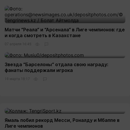
Матчи “Реала“ и “Арсенала“ в Лиге чемпионов: где
и когда смотреть в Казахстане
07 апреля 16:45
Звезда “Барселоны“ отдала свою награду:
фанаты поддержали игрока
19 марта 18:17
Ямаль побил рекорд Месси, Роналду и Мбаппе в
Лиге чемпионов