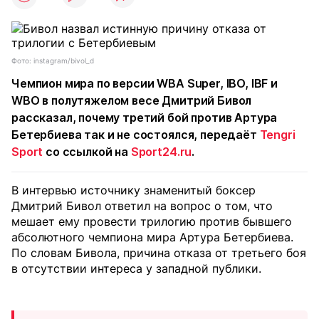
Фото: instagram/bivol_d
Чемпион мира по версии WBA Super, IBO, IBF и
WBO в полутяжелом весе Дмитрий Бивол
рассказал, почему третий бой против Артура
Бетербиева так и не состоялся, передаёт
Tengri
Sport
со ссылкой на
Sport24.ru
.
В интервью источнику знаменитый боксер
Дмитрий Бивол ответил на вопрос о том, что
мешает ему провести трилогию против бывшего
абсолютного чемпиона мира Артура Бетербиева.
По словам Бивола, причина отказа от третьего боя
в отсутствии интереса у западной публики.