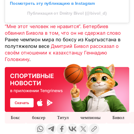
Посмотреть эту публикацию в Instagram
Публикация от Dmitry Bivol (@bivol_d)
“Мне этот человек не нравится“. Бетербиев
обвинил Бивола в том, что он не сдержал слово
Ранее чемпион мира по боксу из Кыргызстана в
полутяжелом весе
Дмитрий Бивол рассказал о
своём отношении к казахстанцу Геннадию
Головкину
.
Бокс
боксер
Титул
чемпионы
Бивол