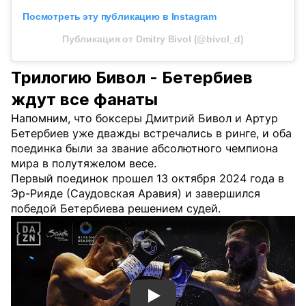
Посмотреть эту публикацию в Instagram
Публикация от Dmitry Bivol (@bivol_d)
Трилогию Бивол - Бетербиев
ждут все фанаты
Напомним, что боксеры Дмитрий Бивол и Артур
Бетербиев уже дважды встречались в ринге, и оба
поединка были за звание абсолютного чемпиона
мира в полутяжелом весе.
Первый поединок прошел 13 октября 2024 года в
Эр-Рияде (Саудовская Аравия) и завершился
победой Бетербиева решением судей.
Смотреть видео YouTube