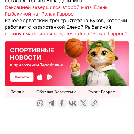
осталась только Анна Данилина.
Сенсацией завершился второй матч Елены
Рыбакиной на “Ролан Гаррос“
Ранее хорватский тренер Стефано Вуков, который
работает с казахстанкой Еленой Рыбакиной,
покинул матч своей подопечной на "Ролан Гаррос"
.
Теннис
Сборная Казахстана
Ролан Гаррос