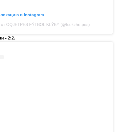
бликацию в Instagram
 от OQJETPES FÝTBOL KLÝBY (@fcokzhetpes)
 - 2:2.