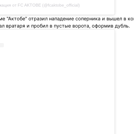
кация от FC AKTOBE (@fcaktobe_official)
е "Актобе" отразил нападение соперника и вышел в ко
ал вратаря и пробил в пустые ворота, оформив дубль.