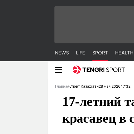
NEWS
LIFE
SPORT
HEALTH
28 мая 2026 17:32
Главная
Спорт Казахстан
17-летний т
красавец в 
NEWS
LIFE
S
Новости
Красиво
С