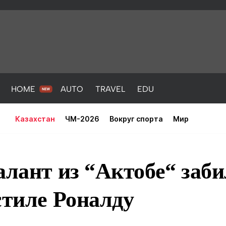
HOME
AUTO
TRAVEL
EDU
Казахстан
ЧМ-2026
Вокруг спорта
Мир
алант из “Актобе“ заби
стиле Роналду
PORT
HEALTH
HOME
AUTO
Новости
порт
Новости
Новости