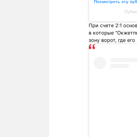
Посмотреть эту пу
Публи
При счете 2:1 осно
в которые "Окжетпе
зону ворот, где ег