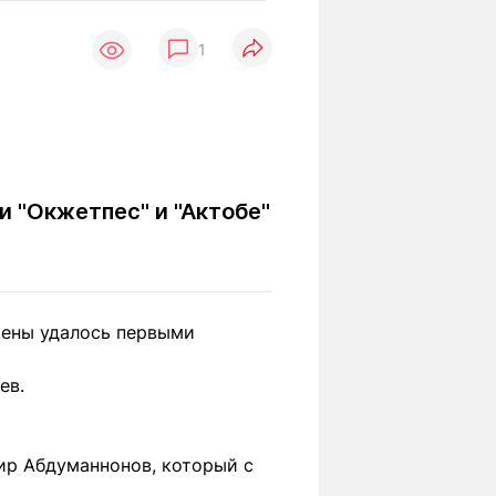
Вокруг света
Образование
1
Путевые
Учебные
заметки
заведения
Маршруты
ты
Заилийского
Алатау
и "Окжетпес" и "Актобе"
Светлая тема
рены удалось первыми
Мы в социальных сетях
ев.
мир Абдуманнонов, который с