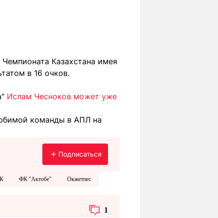
е Чемпионата Казахстана имея
татом в 16 очков.
а"
Ислам Чесноков может уже
любимой команды в АПЛ на
Подписаться
ФК
ФК "Актобе"
Окжетпес
1