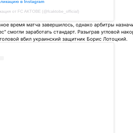
бликацию в Instagram
кация от FC AKTOBE (@fcaktobe_official)
вное время матча завершилось, однако арбитры назнач
с" смогли заработать стандарт. Разыграв угловой нако
о головой вбил украинский защитник Борис Лотоцкий.