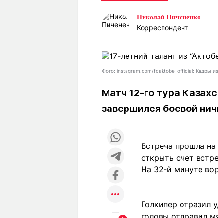
Статьи
Выгодно
В
Николай Пичененко
Погода
Полезно
Т
Корреспондент
Спецпроекты
Любопытно
Л
ч
Рейтинги
Гороскопы
Рецепты
Фото: instagram.com/fcaktobe_official; Кадры и
Матч 12-го тура Казах
завершился боевой нич
О проекте
Встреча прошла на
Редакция
Ре
открыть счет встре
+7 (777) 001 44 99
На 32-й минуте вор
Голкипер отразил 
головы отправил мя