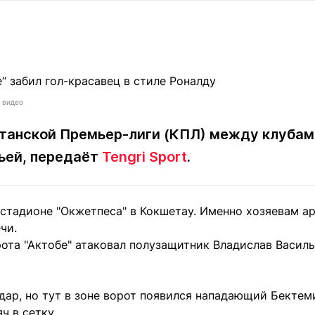
Статьи
округ спорта
Статьи
Полезное
ренды
Блоги
ига
Обзоры
емпионов
Спецпроек
з видео
станской Премьер-лиги (КПЛ) между клубам
ьей, передаёт
Tengri Sport
.
Контакты редакции
Вакансии
Реклама
Пресс-центр
 стадионе "Окжетпеса" в Кокшетау. Именно хозяевам а
клама
чи.
+7 (700) 3 888 188
ота "Актобе" атаковал полузащитник Владислав Василь
удар, но тут в зоне ворот появился нападающий Бекте
ч в сетку.