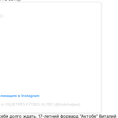
бликацию в Instagram
 от OQJETPES FÝTBOL KLÝBY (@fcokzhetpes)
себя долго ждать. 17-летний форвард "Актобе" Витали