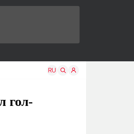
л гол-
TRAVEL
EDU
Моя страна
Новости