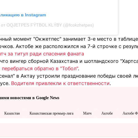
бликацию в Instagram
 от OQJETPES FÝTBOL KLÝBY (@fcokzhetpes)
анный момент "Окжетпес" занимает 3-е место в таблиц
очков. Актобе же расположился на 7-й строчке с резуль
тч за титул ради спасения фаната
что вингер сборной Казахстана и шотландского "Хартс
перебраться обратно в "Тобол"
.
рсенал" в Актау устроили празднование победы своей 
усе.
Водителя привлекли к ответственности
.
шими новостями в Google News
Казахстан
Казахстанская премьер-лига
Матч
Актобе
Актобе 