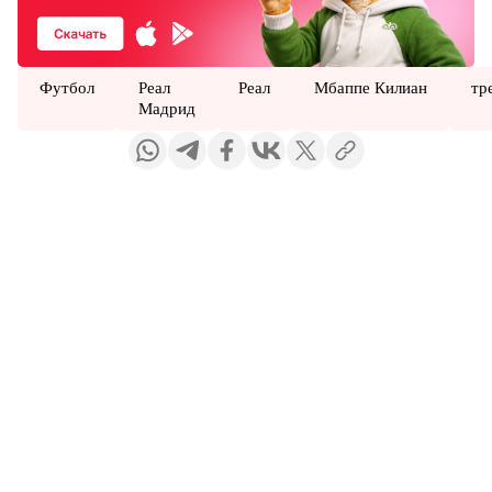
Футбол
Реал
Реал
Мбаппе Килиан
тр
Мадрид