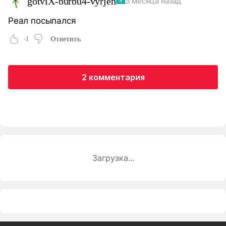
gotviX-burbu4-vyrjen
3 месяца назад
Реал посыпался
-1
Ответить
2 комментария
Загрузка...