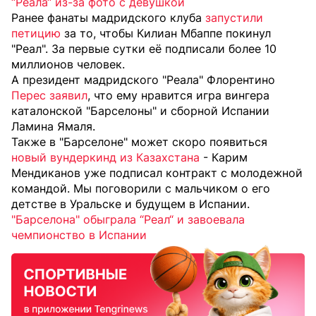
“Реала“ из-за фото с девушкой
Ранее фанаты мадридского клуба
запустили
петицию
за то, чтобы Килиан Мбаппе покинул
"Реал". За первые сутки её подписали более 10
миллионов человек.
А президент мадридского "Реала" Флорентино
Перес заявил
, что ему нравится игра вингера
каталонской "Барселоны" и сборной Испании
Ламина Ямаля.
Также в "Барселоне" может скоро появиться
новый вундеркинд из Казахстана
- Карим
Мендиканов уже подписал контракт с молодежной
командой. Мы поговорили с мальчиком о его
детстве в Уральске и будущем в Испании.
"Барселона" обыграла “Реал“ и завоевала
чемпионство в Испании