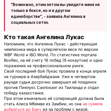
"Возможно, этим летом вы увидите меня не
только в боксе, но и в другом
единоборстве", - заявила Ангелина в
социальных сетях.
Кто такая Ангелина Лукас
Напомним, что Ангелина Лукас - действующая
чемпионка мира в суперлегком весе по версии
WBF World и IBO World. По статистике портала
BoxRec, на её счету 16 побед (9 нокаутом) и одно
поражение на профессиональном ринге.
Свой последний бой Лукас провела в конце апреля
на турнире в Азербайджане. Уже в четвертом
раунде судья досрочно завершил её поединок
против Пиялукс Санпоканг из Таиланда и отдал
победу казахстанке.
При этом изначально её соперницей должна была
стать Алиса Мбемве из Замбии, но она
не сумела
добраться до Баку
из-за проблем с визой.