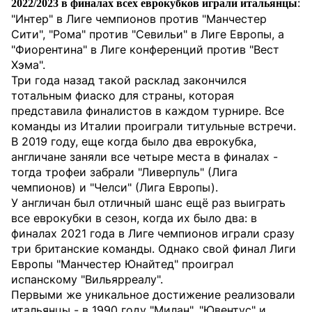
:
2022/2023 в финалах всех еврокубков играли итальянцы
"Интер" в Лиге чемпионов против "Манчестер
Сити", "Рома" против "Севильи" в Лиге Европы, а
"Фиорентина" в Лиге конференций против "Вест
Хэма".
Три года назад такой расклад закончился
тотальным фиаско для страны, которая
представила финалистов в каждом турнире. Все
команды из Италии проиграли титульные встречи.
В 2019 году, еще когда было два еврокубка,
англичане заняли все четыре места в финалах -
тогда трофеи забрали "Ливерпуль" (Лига
чемпионов) и "Челси" (Лига Европы).
У англичан был отличный шанс ещё раз выиграть
все еврокубки в сезон, когда их было два: в
финалах 2021 года в Лиге чемпионов играли сразу
три британские команды. Однако свой финал Лиги
Европы "Манчестер Юнайтед" проиграл
испанскому "Вильярреалу".
Первыми же уникальное достижение реализовали
итальянцы - в 1990 году "Милан", "Ювентус" и