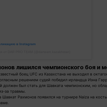
бликацию в Instagram
я от DAR PRO TEAM (@darteam.kazakhstan)
онов лишился чемпионского боя и м
звестный боец UFC из Казахстана
не выходил в октаго
ногласным решением судей победил ирландца Иэна Гэрр
ой должен был стать для Шавката чемпионским, но обл
из-за травмы.
а Шавкат Рахмонов появился на турнире Naiza на косты
авме.