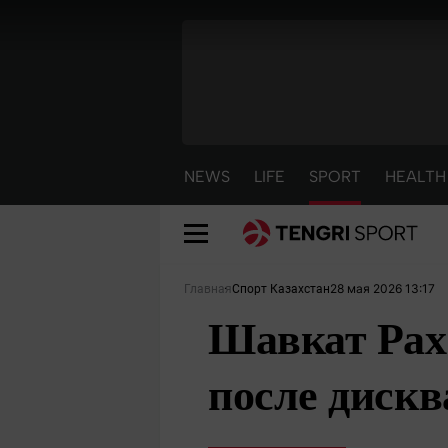
NEWS
LIFE
SPORT
HEALTH
28 мая 2026 13:17
Главная
Спорт Казахстан
Шавкат Рах
после диск
NEWS
LIFE
S
Новости
Красиво
С