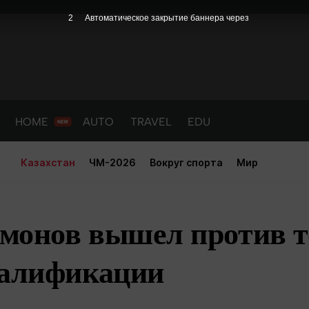
1
Автоматическое закрытие баннера через
HOME
AUTO
TRAVEL
EDU
Казахстан
ЧМ-2026
Вокруг спорта
Мир
монов вышел против т
валификации
PORT
HEALTH
HOME
AUTO
Новости
порт
Новости
Новости