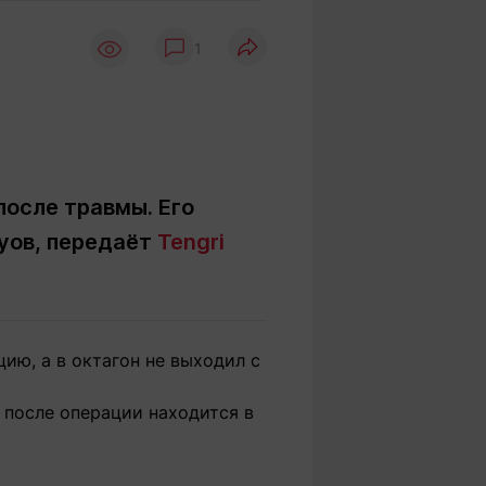
Вокруг света
Образование
1
Путевые
Учебные
заметки
заведения
Маршруты
ты
Заилийского
Алатау
после травмы. Его
уов, передаёт
Tengri
Светлая тема
Мы в социальных сетях
ию, а в октагон не выходил с
 после операции находится в