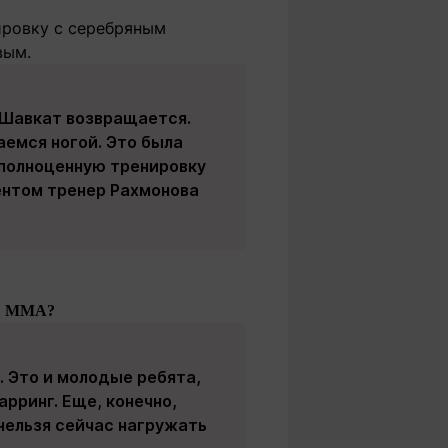
ировку с серебряным
вым.
 Шавкат возвращается.
аемся ногой. Это была
А полноценную тренировку
дентом тренер Рахмонова
ов MMA?
. Это и молодые ребята,
арринг. Еще, конечно,
 нельзя сейчас нагружать