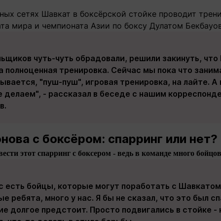
ьных сетях Шавкат в боксёрской стойке проводит трен
та мира и чемпионата Азии по боксу Дулатом Бекбауо
льщиков чуть-чуть обрадовали, решили закинуть, что
а полноценная тренировка. Сейчас мы пока что заним
зывается, "пуш-пуш", игровая тренировка, на лайте. 
е делаем", - рассказал в беседе с нашим корреспон
в.
нова с боксёром: спарринг или нет?
ести этот спарринг с боксером - ведь в команде много бойц
ас есть бойцы, которые могут поработать с Шавкатом
е ребята, много у нас. Я бы не сказал, что это был сп
е долгое предстоит. Просто подвигались в стойке -