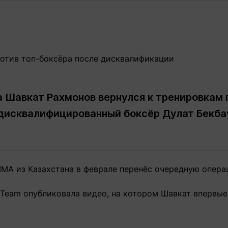
Статьи
округ спорта
Статьи
Полезное
ренды
Блоги
ига
Обзоры
емпионов
Спецпроек
а Шавкат Рахмонов вернулся к тренировкам 
 дисквалифицированный боксёр Дулат Бекба
Контакты редакции
Вакансии
Реклама
Пресс-центр
клама
MA из Казахстана в феврале перенёс очередную операц
+7 (700) 3 888 188
 Team опубликовала видео, на котором Шавкат впервые