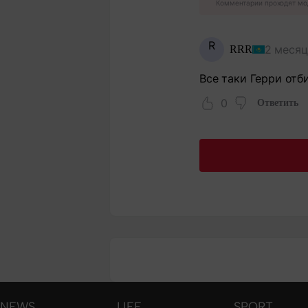
Комментарии проходят мо
R
2 месяц
RRR
Все таки Герри отб
0
Ответить
NEWS
LIFE
SPORT