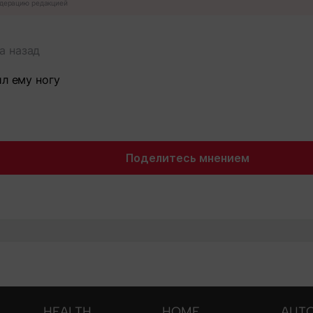
дерацию редакцией
а назад
ил ему ногу
Поделитесь мнением
HEALTH
HOME
AUT