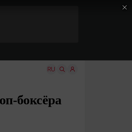
оп-боксёра
TRAVEL
EDU
Моя страна
Новости