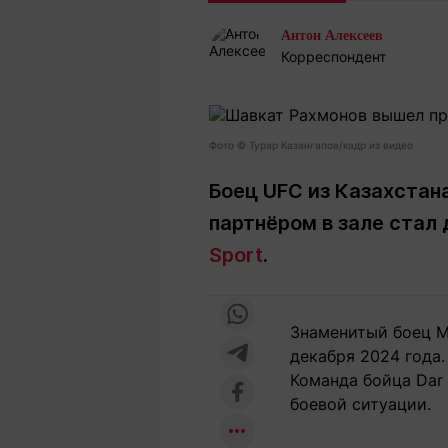
Статьи
Выгодно
В
Антон Алексеев
Погода
Полезно
Т
Корреспондент
Спецпроекты
Любопытно
Л
ч
Рейтинги
Гороскопы
Рецепты
Фото © Турар Казангапов/кадр из видео
Боец UFC из Казахстан
партнёром в зале стал
О проекте
Sport
.
Редакция
Ре
Знаменитый боец M
+7 (777) 001 44 99
декабря 2024 года.
Команда бойца Dar
боевой ситуации.