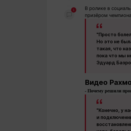
В ролике в социал
1
призёром чемпиона
"Просто боле
Но это не был
такая, что на
пока что мы н
Эдуард Базро
Видео Рахмо
- Почему решили пров
"Конечно, у н
и подключенны
восстановлени