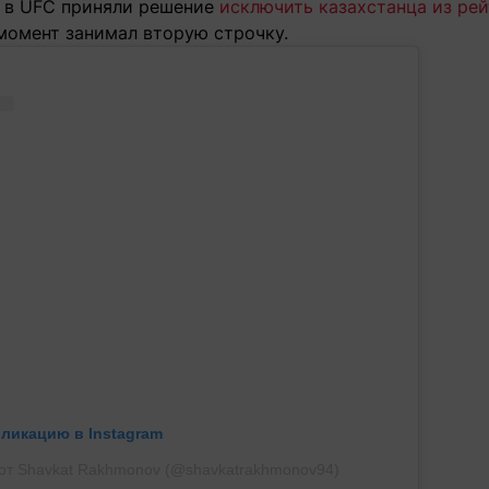
о в UFC приняли решение
исключить казахстанца из рей
 момент занимал вторую строчку.
бликацию в Instagram
от Shavkat Rakhmonov (@shavkatrakhmonov94)