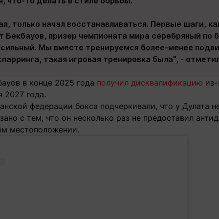
я, что-то делать в стиле борьбы.
ал, только начал восстанавливаться. Первые шаги, как
т Бекбауов, призер чемпионата мира серебряный по 
 сильный. Мы вместе тренируемся более-менее подви
спарринга, такая игровая тренировка была", - отмети
бауов в конце 2025 года
получил дисквалификацию
из-
я 2027 года.
анской федерации бокса подчеркивали, что у Дулата не
зано с тем, что он несколько раз не предоставил анти
ём местоположении.