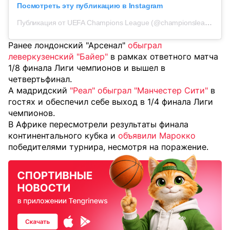
Посмотреть эту публикацию в Instagram
Публикация от UEFA Champions League (@championsleague)
Ранее лондонский "Арсенал"
обыграл
леверкузенский "Байер"
в рамках ответного матча
1/8 финала Лиги чемпионов и вышел в
четвертьфинал.
А мадридский
"Реал" обыграл "Манчестер Сити"
в
гостях и обеспечил себе выход в 1/4 финала Лиги
чемпионов.
В Африке пересмотрели результаты финала
континентального кубка и
объявили Марокко
победителями турнира, несмотря на поражение.