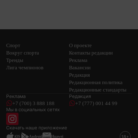
Спорт
О проекте
Вокруг спорта
Контакты редакции
Тренды
Реклама
Лига чемпионов
Вакансии
Редакция
Редакционная политика
Редакционные стандарты
Реклама
Редакция
+7 (700) 3 888 188
+7 (777) 001 44 99
Мы в социальных сетях
новостей
Скачать наше
приложение
iOS
Android
Huawei