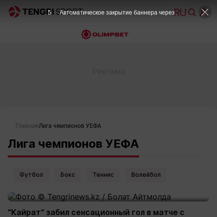
5
Автоматическое закрытие баннера через
Главная
Лига чемпионов УЕФА
Лига чемпионов УЕФА
Футбол
Бокс
Теннис
Волейбол
“Кайрат“ забил сенсационный гол в матче с