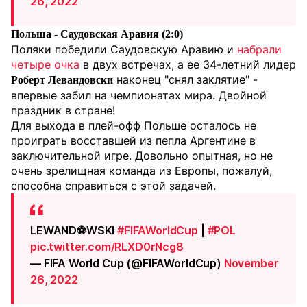
26, 2022
Польша - Саудовская Аравия (2:0)
Поляки победили Саудовскую Аравию и
набрали
четыре очка
в двух встречах, а ее 34-летний лидер
наконец "снял заклятие" -
Роберт Левандовски
впервые забил на чемпионатах мира. Двойной
праздник в стране!
Для выхода в плей-офф Польше осталось не
проиграть восставшей из пепла Аргентине в
заключительной игре. Довольно опытная, но не
очень зрелищная команда из Европы, пожалуй,
способна справиться с этой задачей.
LEWAND⚽️WSKI
#FIFAWorldCup
|
#POL
pic.twitter.com/RLXD0rNcg8
— FIFA World Cup (@FIFAWorldCup)
November
26, 2022