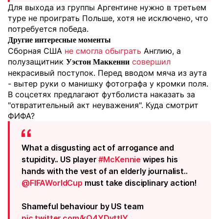
Для выхода из группы Аргентине нужно в третьем
туре не проиграть Польше, хотя не исключено, что
потребуется победа.
Другие интересные моменты
Сборная США
не смогла обыграть
Англию, а
полузащитник
совершил
Уэстон Маккенни
некрасивый поступок. Перед вводом мяча из аута
- вытер руки о манишку фотографа у кромки поля.
В соцсетях предлагают футболиста наказать за
"отвратительный акт неуважения". Куда смотрит
ФИФА?
What a disgusting act of arrogance and
stupidity.. US player
#McKennie
wipes his
hands with the vest of an elderly journalist..
@FIFAWorldCup
must take disciplinary action!
Shameful behaviour by US team
pic.twitter.com/kQ4YDvttIY