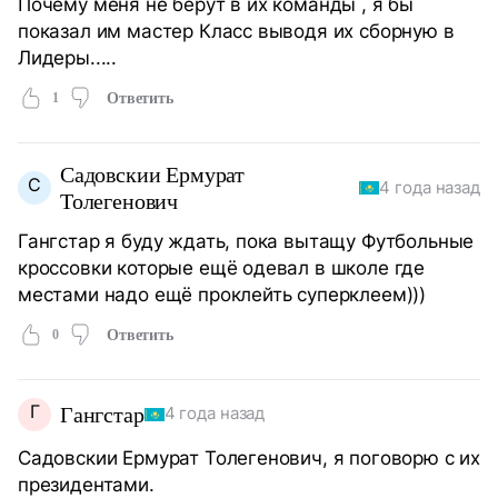
Почему меня не берут в их команды , я бы
показал им мастер Класс выводя их сборную в
Лидеры.....
1
Ответить
Садовскии Ермурат
С
4 года назад
Толегенович
Гангстар я буду ждать, пока вытащу Футбольные
кроссовки которые ещё одевал в школе где
местами надо ещё проклейть суперклеем)))
0
Ответить
Г
Гангстар
4 года назад
Садовскии Ермурат Толегенович, я поговорю с их
президентами.