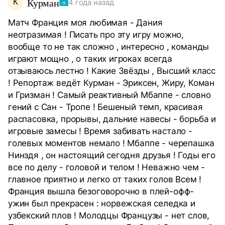
К
Курман
4 года назад
Матч Франция моя любимая - Дания
неотразимая ! Писать про эту игру можно,
вообще то не так сложно , интересно , команды
играют мощно , о таких игроках всегда
отзываюсь лестно ! Какие Звёзды , Высший класс
! Репортаж ведёт Курман - Эриксен, Жиру, Коман
и Гризман ! Самый реактивный Мбаппе - словно
гений с Сан - Тропе ! Бешеный темп, красивая
распасовка, прорывы, дальние навесы - борьба и
игровые замесы ! Время забивать настало -
голевых моментов немало ! Мбаппе - черепашка
Нинздя , он настоящий сегодня друзья ! Годы его
все по делу - головой и телом ! Неважно чем -
главное приятно и легко от таких голов Всем !
Франция вышла безоговорочно в плей-офф-
ужин был прекрасен : норвежская селедка и
узбекский плов ! Молодцы Французы - нет слов,