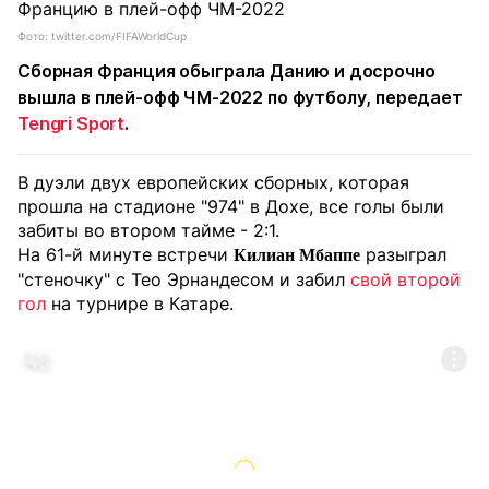
Фото: twitter.com/FIFAWorldCup
Сборная
Франция
обыграла
Данию
и досрочно
вышла в плей-офф
ЧМ-2022 по футболу
, передает
Tengri Sport
.
В дуэли двух европейских сборных, которая
прошла на стадионе "974" в Дохе, все голы были
забиты во втором тайме - 2:1.
На 61-й минуте встречи
разыграл
Килиан Мбаппе
"стеночку" с Тео Эрнандесом и забил
свой второй
гол
на турнире в Катаре.