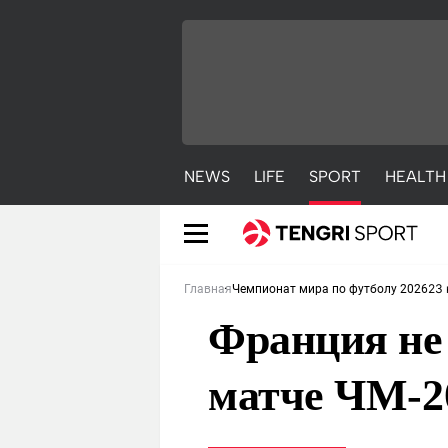
NEWS
LIFE
SPORT
HEALTH
23 
Главная
Чемпионат мира по футболу 2026
Франция не
матче ЧМ-2
NEWS
LIFE
S
Новости
Красиво
С