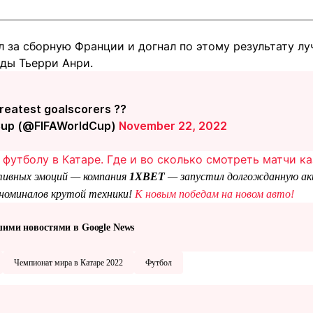
л за сборную Франции и догнал по этому результату л
ды Тьерри Анри.
reatest goalscorers ??
Cup (@FIFAWorldCup)
November 22, 2022
футболу в Катаре. Где и во сколько смотреть матчи к
тивных эмоций — компания
1XBET
— запустил долгожданную ак
 номиналов крутой техники!
К новым победам на новом авто!
шими новостями в Google News
Чемпионат мира в Катаре 2022
Футбол