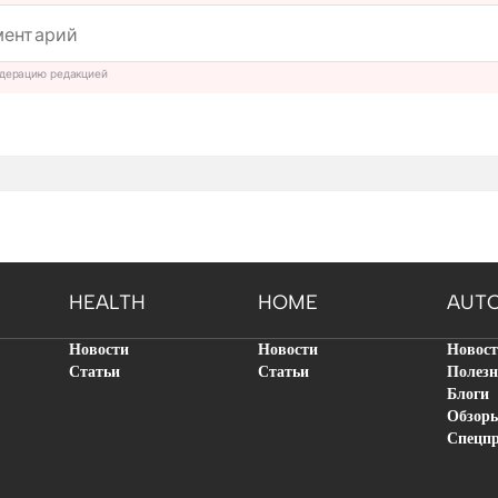
дерацию редакцией
HEALTH
HOME
AUT
Новости
Новости
Новос
Статьи
Статьи
Полезн
Блоги
Обзор
Спецп