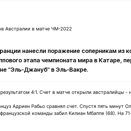
Статьи
округ спорта
Статьи
Полезное
ренды
Блоги
ига
Обзоры
емпионов
Спецпроек
ранции нанесли поражение соперникам из к
уппового этапа чемпионата мира в Катаре, п
Контакты редакции
Вакансии
Реклама
Пресс-центр
не "Эль-Джануб" в Эль-Вакре.
результатом 4:1. Счет в матче открыли австралийцы - 
клама
+7 (700) 3 888 188
анцуз Адриен Рабьо сравнял счет. Спустя пять минут 
л французской команды забил Килиан Мбаппе (68). На 7