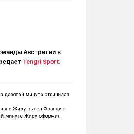
Вокруг света
Образование
Путевые
Учебные
заметки
заведения
Маршруты
ты
Заилийского
Алатау
оманды Австралии в
ередает
Tengri Sport
.
Светлая тема
на девятой минуте отличился
Мы в социальных сетях
Оливье Жиру вывел Францию
1-й минуте Жиру оформил