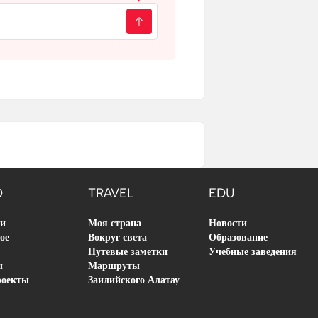
O
TRAVEL
EDU
ти
Моя страна
Новости
ое
Вокруг света
Образование
Путевые заметки
Учебные заведения
ы
Маршруты
роекты
Заилийского Алатау