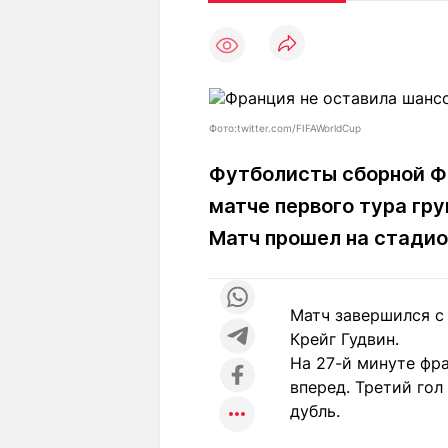
Статьи
Выгодно
В
Погода
Полезно
Т
Спецпроекты
Любопытно
Л
ч
Рейтинги
Гороскопы
Фото:twitter.com/FIFAWorldCup
Рецепты
Футболисты сборной Ф
матче первого тура гр
О проекте
Матч прошел на стадио
Матч завершился с 
Редакция
Ре
Крейг Гудвин.
+7 (777) 001 44 99
На 27-й минуте фр
вперед. Третий го
дубль.