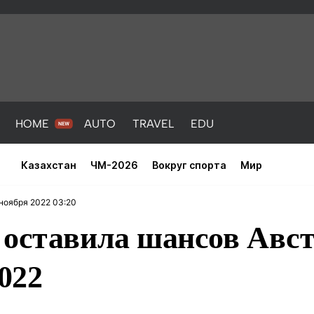
HOME
AUTO
TRAVEL
EDU
Казахстан
ЧМ-2026
Вокруг спорта
Мир
ноября 2022 03:20
 оставила шансов Авст
022
PORT
HEALTH
HOME
AUTO
Новости
порт
Новости
Новости