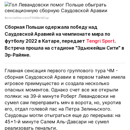
Фото:twitter.com/FIFAWorldCup
Сборная Польши одержала победу над
Саудовской Аравией на чемпионате мира по
футболу 2022 в Катаре, передает
Tengri Sport
.
Встреча прошла на стадионе "Эдьюкейшн Сити" в
Эр-Райяне.
Главная сенсация первого группового тура ЧМ -
сборная Саудовской Аравии в первом тайме имела
игровое преимущество и создала несколько
опасных моментов. Однако счет все же открыли
поляки: на 39-й минуте Роберт Левандовски не
сумел сам переправить мяч в ворота, но, укротив
его, отдал голевой пас на Петра Зелиньского.
Саудовцы могли отыграться еще до перерыва: на
45+1-й минуте Салем Аль-Давсари не сумел
реализовать пенальти.