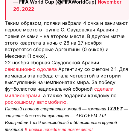
— FIFA World Cup (@FIFAWorldCup)
November
26, 2022
Таким образом, поляки набрали 4 очка и занимают
первое место в группе С, Саудовская Аравия с
тремя очками - на втором месте. В другом матче
этого квартета в ночь с 26 на 27 ноября
встретятся сборные Аргентины (0 очков) и
Мексики (1 очко).
22 ноября сборная Саудовской Аравии
сенсационно одолела
Аргентину со счетом 2:1. Для
команды эта победа стала четвертой в истории
выступлений на чемпионатах мира.
За победу
футболистов национальной сборной
сделали
миллионерами
, а также подарили каждому по
роскошному автомобилю
.
Главный спонсор спортивных эмоций — компания
1XBET
—
запустил долгожданную акцию — АВТОБУМ 2.0!
Выиграйте 1 из 9 автомобилей и 60 номиналов крутой
техники!
К новым победам на новом авто!