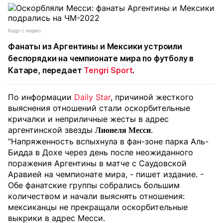
Кадр с видео
Фанаты из
Аргентины
и
Мексики
устроили
беспорядки на
чемпионате мира по футболу
в
Катаре, передает
Tengri Sport
.
По информации
Daily Star
, причиной жесткого
выяснения отношений стали оскорбительные
кричалки и неприличные жесты в адрес
аргентинской звезды
.
Лионеля Месси
"Напряженность вспыхнула в фан-зоне парка Аль-
Бидда в Дохе через день после неожиданного
поражения Аргентины в матче с Саудовской
Аравией на чемпионате мира, - пишет издание. -
Обе фанатские группы собрались большим
количеством и начали выяснять отношения:
мексиканцы не прекращали оскорбительные
выкрики в адрес Месси.