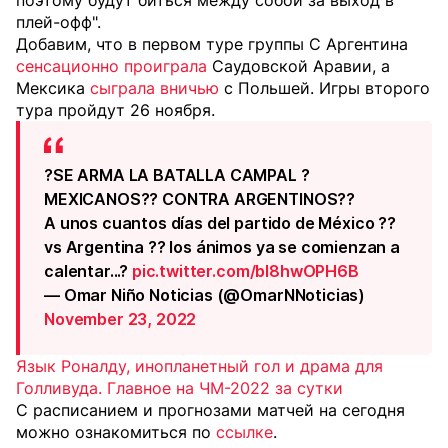
поэтому будут биться между собой за выход в
плей-офф".
Добавим, что в первом туре группы С Аргентина
сенсационно проиграла
Саудовской Аравии, а
Мексика
сыграла вничью
с Польшей. Игры второго
тура пройдут 26 ноября.
?SE ARMA LA BATALLA CAMPAL ?
MEXICANOS?? CONTRA ARGENTINOS??
A unos cuantos días del partido de México ??
vs Argentina ?? los ánimos ya se comienzan a
calentar...?
pic.twitter.com/bI8hwOPH6B
— Omar Niño Noticias (@OmarNNoticias)
November 23, 2022
Язык Роналду, инопланетный гол и драма для
Голливуда. Главное на ЧМ-2022 за сутки
С расписанием и прогнозами матчей на сегодня
можно ознакомиться по
ссылке
.