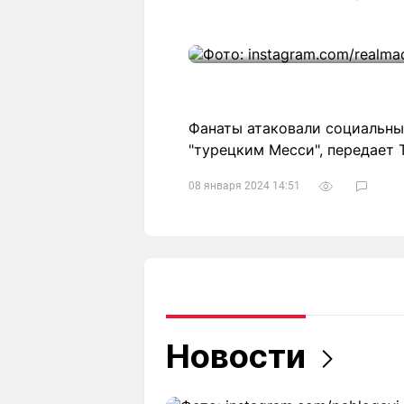
Фанаты атаковали социальны
"турецким Месси", передает T
08 января 2024 14:51
Новости