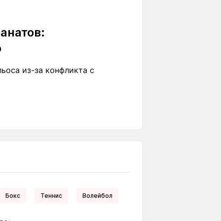
фанатов:
о
ьоса из-за конфликта с
Бокс
Теннис
Волейбол