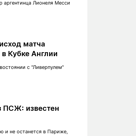
р аргентинца Лионеля Месси
исход матча
 в Кубке Англии
востоянии с "Ливерпулем"
з ПСЖ: известен
ю и не останется в Париже,