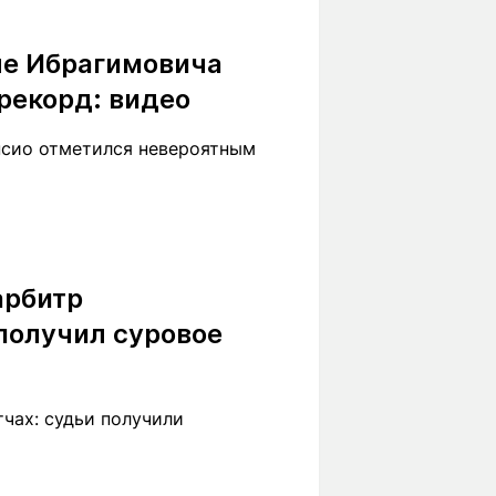
ле Ибрагимовича
рекорд: видео
нсио отметился невероятным
арбитр
получил суровое
чах: судьи получили