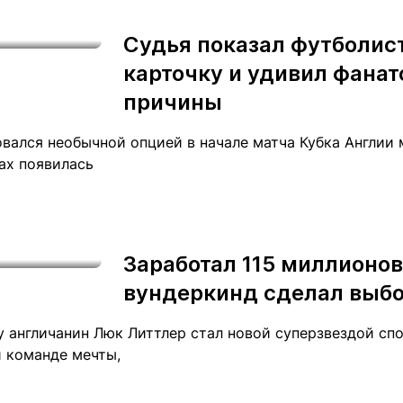
Статьи
округ спорта
Статьи
Полезное
Судья показал футболис
ренды
Блоги
карточку и удивил фанат
ига
Обзоры
емпионов
Спецпроек
причины
овался необычной опцией в начале матча Кубка Англии
ках появилась
Контакты редакции
Вакансии
Реклама
Пресс-центр
Заработал 115 миллионов 
клама
вундеркинд сделал выб
+7 (700) 3 888 188
у англичанин Люк Литтлер стал новой суперзвездой сп
й команде мечты,