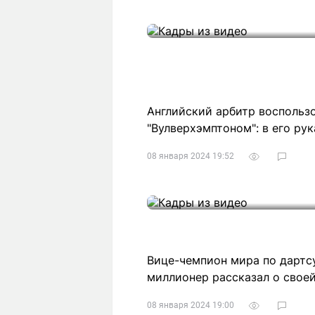
Статьи
Выгодно
В
Погода
Полезно
Т
Спецпроекты
Любопытно
Л
ч
Рейтинги
Гороскопы
Рецепты
Английский арбитр воспольз
"Вулверхэмптоном": в его ру
08 января 2024 19:52
О проекте
Редакция
Ре
+7 (777) 001 44 99
Вице-чемпион мира по дартс
миллионер рассказал о свое
08 января 2024 19:00