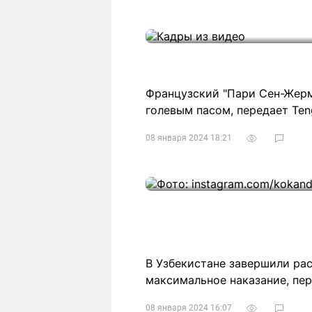
Французский "Пари Сен-Жерм
голевым пасом, передает Teng
08 января 2024 18:21
В Узбекистане завершили рас
максимальное наказание, пере
08 января 2024 16:07