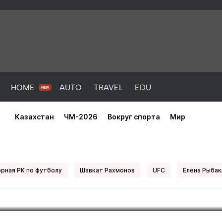
HOME
AUTO
TRAVEL
EDU
Казахстан
ЧМ-2026
Вокруг спорта
Мир
ный футболист Франц Беккенба
рная РК по футболу
Шавкат Рахмонов
UFC
Елена Рыбак
PORT
HEALTH
HOME
AUTO
Новости
порт
Новости
Новости