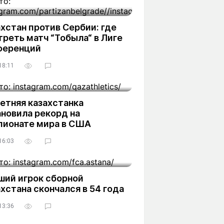
хстан против Сербии: где
реть матч “Тобыла“ в Лиге
ференций
18:11
етняя казахстанка
новила рекорд на
пионате мира в США
16:03
ший игрок сборной
хстана скончался в 54 года
13:36