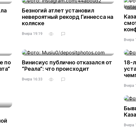
ила
Безногий атлет установил
Каза
невероятный рекорд Гиннесса на
смот
коляске
кон
Вчера 19:19
Вчера 
е по
Винисиус публично отказался от
18-л
ата“
“Реала“: что происходит
уста
чем
Вчера 16:33
Вчера 
Быв
Каза
ной
Вчера 