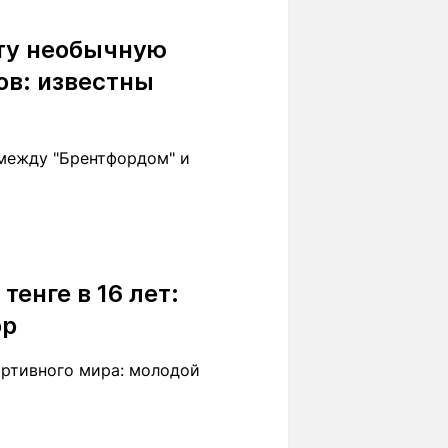
Вокруг света
Образование
ту необычную
Путевые
Учебные
заметки
заведения
ов: известны
Маршруты
ты
Заилийского
Алатау
 между "Брентфордом" и
Светлая тема
тенге в 16 лет:
ор
Мы в социальных сетях
ортивного мира: молодой