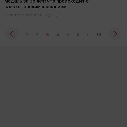
медаль за 35 лет: что происходит с
казахстанским плаванием
20 сентября 2025 07:07
1
2
3
4
5
6
•
10