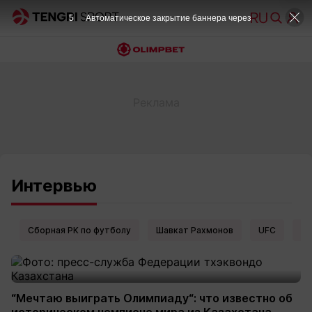
5
Автоматическое закрытие баннера через
Интервью
Сборная РК по футболу
Шавкат Рахмонов
UFC
Ел
“Мечтаю выиграть Олимпиаду“: что известно об