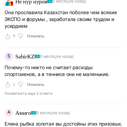
Не нур нуров
8 месяцев назад
Она прославила Казахстан поболее чем всякие
ЭКСПО и форумы , заработала своим трудом и
усердием
9
Ответить
S
SabirKZ
8 месяцев назад
Почему-то никто не считает расходы
спортсменов, а в теннисе они не маленькие.
2
Ответить
Посмотреть еще 2 ответа
А
Амиго
8 месяцев назад
Елена рыбка золотая вы достойны этих призовых.