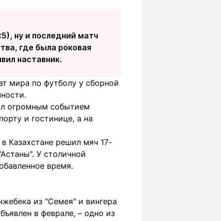
:5), ну и последний матч
ства, где была роковая
явил наставник.
ат мира по футболу у сборной
чности.
тал огромным событием
порту и гостинице, а на
в Казахстане решил мяч 17-
"Астаны". У столичной
обавленное время.
нжебека из "Семея" и вингера
бъявлен в феврале, – одно из