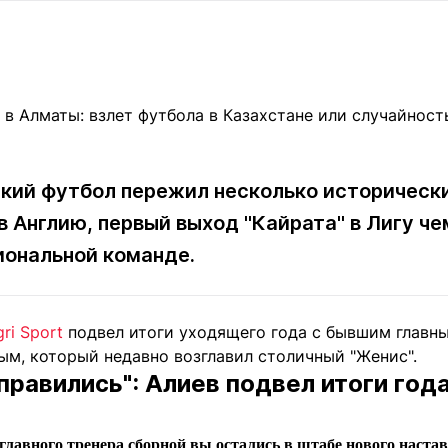
Статьи
округ спорта
Статьи
Полезное
ренды
Блоги
ига
Обзоры
емпионов
Спецпроек
ский футбол пережил несколько историческ
в Англию, первый выход "Кайрата" в Лигу ч
Контакты редакции
Вакансии
Реклама
Пресс-центр
иональной команде.
клама
ri Sport
подвел итоги уходящего года с бывшим главн
+7 (700) 3 888 188
ым, который недавно возглавил столичный "Женис".
правились": Алиев подвел итоги год
 главного тренера сборной вы остались в штабе нового настав