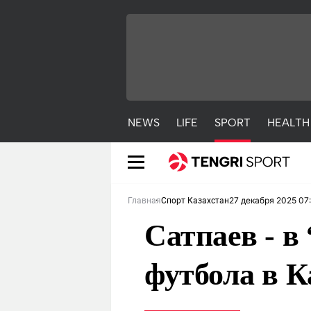
NEWS
LIFE
SPORT
HEALTH
27 декабря 2025 07
Главная
Спорт Казахстан
Сатпаев - в
футбола в К
NEWS
LIFE
S
Новости
Красиво
С