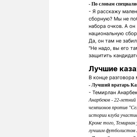
- По словам специали
- Я расскажу мален
сборную? Мы не поб
набора очков. А он
национальную сбор
Да, он там не заби
"Не надо, вы его та
защитить кандидатс
Лучшие каза
В конце разговора 
- Лучший вратарь Каз
- Темирлан Анарбек
Анарбеков - 22-летний
чемпионов против "Сел
истории клуба участие
Кроме того, Темирлан
лучшим футболистом м