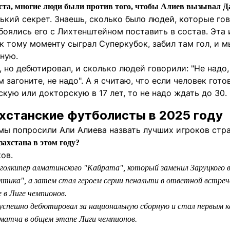
ста, многие люди были против того, чтобы Алиев вызывал Д
ький секрет. Знаешь, сколько было людей, которые гов
оялись его с Лихтенштейном поставить в состав. Эта 
 к тому моменту сыграл Суперкубок, забил там гол, и 
ную.
л, но дебютировал, и сколько людей говорили: "Не надо
м загоните, не надо". А я считаю, что если человек гот
кую или докторскую в 17 лет, то не надо ждать до 30.
хстанские футболисты в 2025 году
мы попросили Али Алиева назвать лучших игроков стра
ахстана в этом году?
ов.
 голкипер алматинского "Кайрата", который заменил Заруцкого 
тика", а затем стал героем серии пенальти в ответной встреч
 в Лиге чемпионов.
 успешно дебютировал за национальную сборную и стал первым к
атча в общем этапе Лиги чемпионов.