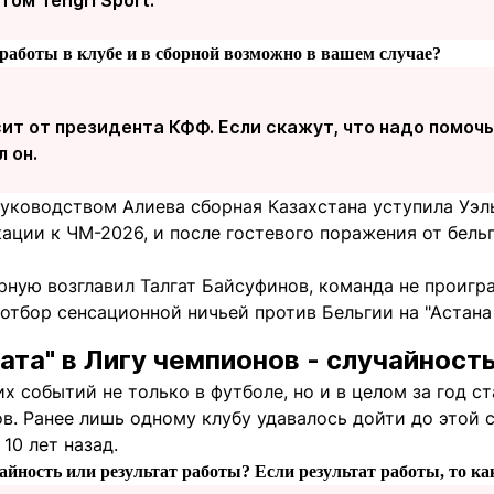
ом Tengri Sport.
 работы в клубе и в сборной возможно в вашем случае?
сит от президента КФФ. Если скажут, что надо помоч
л он.
руководством Алиева сборная Казахстана уступила Уэл
ации к ЧМ-2026, и после гостевого поражения от бель
рную возглавил Талгат Байсуфинов, команда не проигр
отбор сенсационной ничьей против Бельгии на "Астана А
ата" в Лигу чемпионов - случайност
 событий не только в футболе, но и в целом за год ст
в. Ранее лишь одному клубу удавалось дойти до этой с
10 лет назад.
чайность или результат работы? Если результат работы, то ка