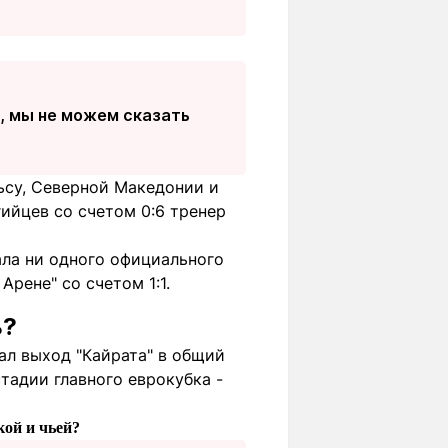
ь, мы не можем сказать
ьсу, Северной Македонии и
гийцев со счетом 0:6 тренер
ала ни одного официального
рене" со счетом 1:1.
ь?
ал выход "Кайрата" в общий
тадии главного еврокубка -
кой и чьей?