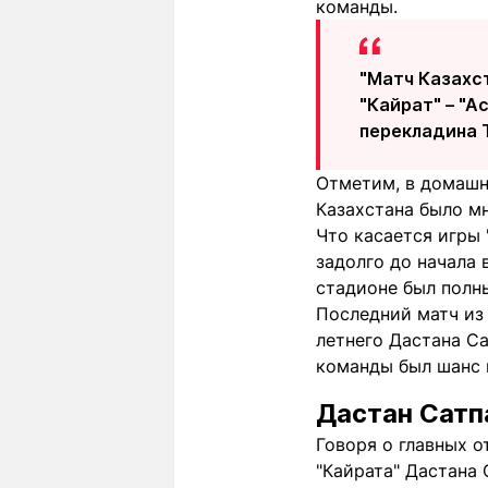
команды.
"Матч Казахста
"Кайрат" – "А
перекладина Т
Отметим, в домашн
Казахстана было мн
Что касается игры 
задолго до начала 
стадионе был полны
Последний матч из 
летнего Дастана Са
команды был шанс в
Дастан Сатп
Говоря о главных о
"Кайрата" Дастана 