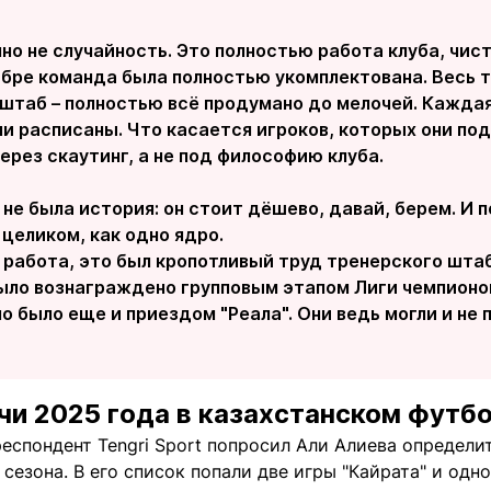
но не случайность. Это полностью работа клуба, чист
бре команда была полностью укомплектована. Весь т
штаб – полностью всё продумано до мелочей. Каждая
и расписаны. Что касается игроков, которых они по
ерез скаутинг, а не под философию клуба.
 не была история: он стоит дёшево, давай, берем. И 
целиком, как одно ядро.
 работа, это был кропотливый труд тренерского штаб
ыло вознаграждено групповым этапом Лиги чемпионов
 было еще и приездом "Реала". Они ведь могли и не п
чи 2025 года в казахстанском футб
еспондент Tengri Sport попросил Али Алиева определи
сезона. В его список попали две игры "Кайрата" и од