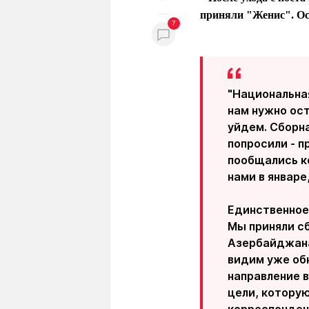
приняли "Женис". Ост
7
"Национальная
нам нужно ост
уйдем. Сборна
попросили - п
пообщались ко
нами в январе
Единственное,
Мы приняли сб
Азербайджана
видим уже обн
направление 
цели, которую