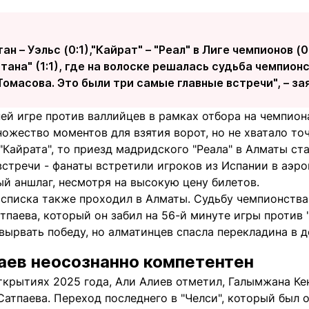
н – Уэльс (0:1),"Кайрат" – "Реал" в Лиге чемпионов (0
стана" (1:1), где на волоске решалась судьба чемпион
омасова. Это были три самые главные встречи", – за
ей игре против валлийцев в рамках отбора на чемпион
ожество моментов для взятия ворот, но не хватало то
"Кайрата", то приезд мадридского "Реала" в Алматы с
встречи - фанаты встретили игроков из Испании в аэро
й аншлаг, несмотря на высокую цену билетов.
списка также проходил в Алматы. Судьбу чемпионства 
тпаева, который он забил на 56-й минуте игры против 
ырвать победу, но алматинцев спасла перекладина в д
аев неосознанно компетентен
ткрытиях 2025 года, Али Алиев отметил, Галымжана Ке
Сатпаева. Переход последнего в "Челси", который был о