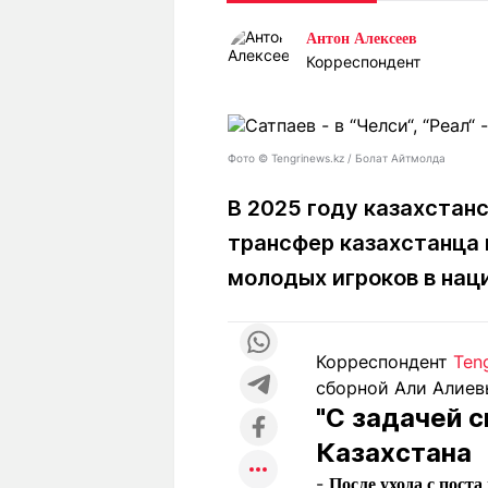
Статьи
Выгодно
В
Антон Алексеев
Погода
Полезно
Т
Корреспондент
Спецпроекты
Любопытно
Л
ч
Рейтинги
Гороскопы
Рецепты
Фото © Tengrinews.kz / Болат Айтмолда
В 2025 году казахстан
трансфер казахстанца 
О проекте
молодых игроков в нац
Редакция
Ре
Корреспондент
Teng
+7 (777) 001 44 99
сборной Али Алиев
"С задачей с
Казахстана
-
После ухода с поста