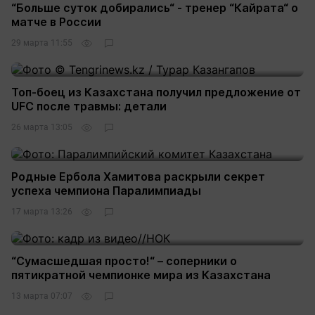
“Больше суток добирались“ - тренер “Кайрата“ о
матче в России
29 марта 11:55
16
Топ-боец из Казахстана получил предложение от
UFC после травмы: детали
26 марта 13:05
1
Родные Ербола Хамитова раскрыли секрет
успеха чемпиона Паралимпиады
17 марта 13:26
1
“Сумасшедшая просто!“ – соперники о
пятикратной чемпионке мира из Казахстана
13 марта 07:07
6