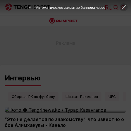
4
Автоматическое закрытие баннера через
Интервью
Сборная РК по футболу
Шавкат Рахмонов
UFC
Ел
“Это не делается по знакомству“: что известно о
бое Алимханулы - Канело