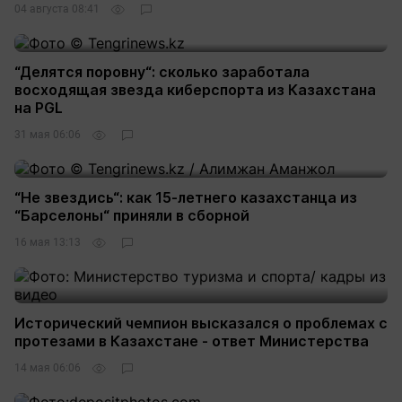
04 августа 08:41
15
“Делятся поровну“: сколько заработала
восходящая звезда киберспорта из Казахстана
на PGL
31 мая 06:06
7
“Не звездись“: как 15-летнего казахстанца из
“Барселоны“ приняли в сборной
16 мая 13:13
8
Исторический чемпион высказался о проблемах с
протезами в Казахстане - ответ Министерства
14 мая 06:06
4