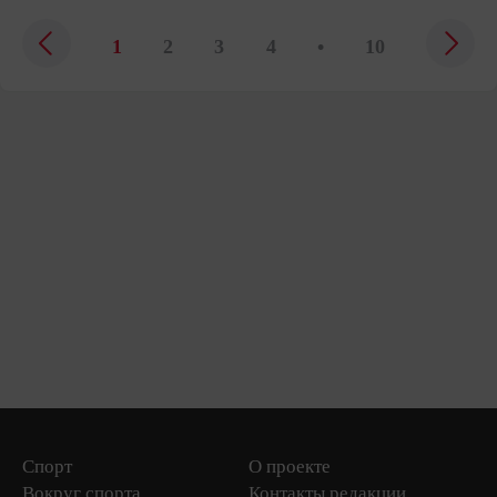
1
2
3
4
•
10
Спорт
О проекте
Вокруг спорта
Контакты редакции