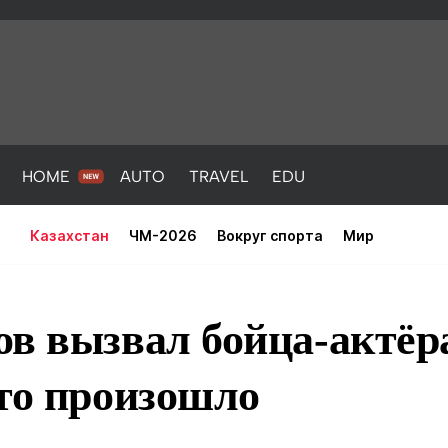
HOME
AUTO
TRAVEL
EDU
Казахстан
ЧМ-2026
Вокруг спорта
Мир
1
в вызвал бойца-актёр
то произошло
PORT
HEALTH
HOME
AUTO
Новости
порт
Новости
Новости