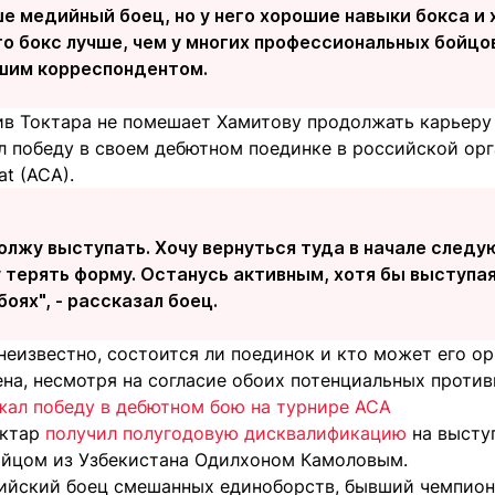
е медийный боец, но у него хорошие навыки бокса и 
го бокс лучше, чем у многих профессиональных бойцо
ашим корреспондентом.
ив Токтара не помешает Хамитову продолжать карьеру
л победу в своем дебютном поединке в российской орг
t (ACA).
олжу выступать. Хочу вернуться туда в начале следу
у терять форму. Останусь активным, хотя бы выступая
оях", - рассказал боец.
еизвестно, состоится ли поединок и кто может его ор
ена, несмотря на согласие обоих потенциальных против
жал победу в дебютном бою на турнире ACA
октар
получил полугодовую дисквалификацию
на выступ
бойцом из Узбекистана Одилхоном Камоловым.
ийский боец смешанных единоборств, бывший чемпион