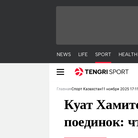
NEWS
LIFE
SPORT
HEALTH
11 ноября 2025 17:1
Главная
Спорт Казахстан
Куат Хамито
поединок: ч
NEWS
LIFE
S
Новости
Красиво
С