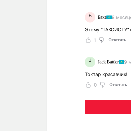
Б
9 месяц
Баке
Этому "ТАКСИСТУ" в
1
Ответить
J
9 
Jack Battler
Токтар красавчик!
0
Ответить