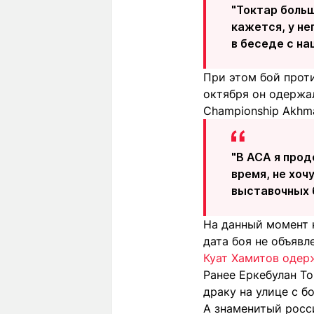
"Токтар больш
кажется, у не
в беседе с н
При этом бой прот
октября он одержа
Championship Akhma
"В АСА я прод
время, не хоч
выставочных б
На данный момент н
дата боя не объявл
Куат Хамитов одер
Ранее Еркебулан Т
драку на улице с 
А знаменитый росс