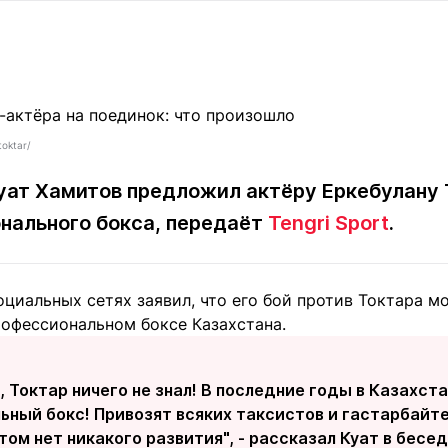
Статьи
округ спорта
Статьи
Полезное
ренды
Блоги
ига
Обзоры
емпионов
Спецпроек
oktar/
ат Хамитов предложил актёру Еркебулану 
нального бокса, передаёт
Tengri Sport
.
Контакты редакции
Вакансии
Реклама
Пресс-центр
оциальных сетях заявил, что его бой против Токтара 
клама
рофессиональном боксе Казахстана.
+7 (700) 3 888 188
, Токтар ничего не знал! В последние годы в Казахст
ьный бокс! Привозят всяких таксистов и гастарбайт
этом нет никакого развития", - рассказал Куат в бес