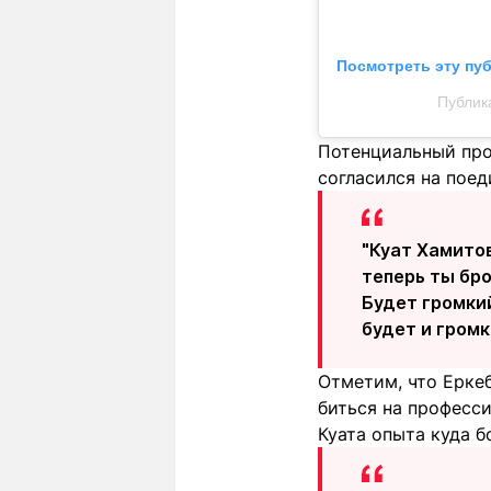
Посмотреть эту пу
Публикац
Потенциальный про
согласился на поед
"Куат Хамитов
теперь ты бро
Будет громкий
будет и громк
Отметим, что Еркеб
биться на професси
Куата опыта куда б