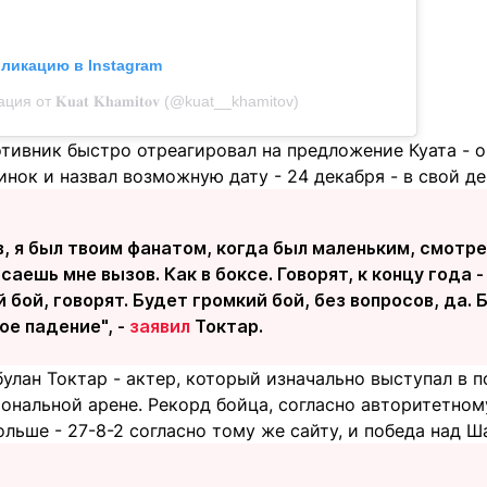
бликацию в Instagram
ия от 𝐊𝐮𝐚𝐭 𝐊𝐡𝐚𝐦𝐢𝐭𝐨𝐯 (@kuat__khamitov)
тивник быстро отреагировал на предложение Куата - о
инок и назвал возможную дату - 24 декабря - в свой д
, я был твоим фанатом, когда был маленьким, смотре
саешь мне вызов. Как в боксе. Говорят, к концу года 
 бой, говорят. Будет громкий бой, без вопросов, да. 
ое падение", -
заявил
Токтар.
улан Токтар - актер, который изначально выступал в п
ональной арене. Рекорд бойца, согласно авторитетному 
ольше - 27-8-2 согласно тому же сайту, и победа над 