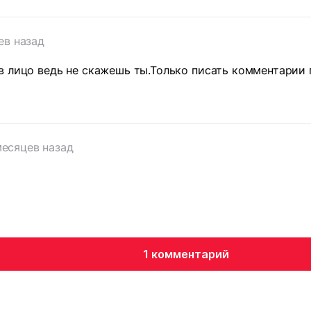
ев назад
 лицо ведь не скажешь ты.Только писать комментарии г
месяцев назад
1 комментарий