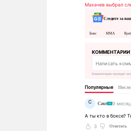
Махачев выбрал сл
Следите за на
Бокс
MMA
Куа
КОММЕНТАРИИ
Комментарии проходят мо
Популярные
После
С
9 месяц
Саке
А ты кто в боксе? Т
3
Ответить