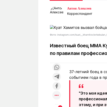
Статьи
Выгодно
В
Антон Алексеев
Погода
Полезно
Т
Корреспондент
Спецпроекты
Любопытно
Л
ч
Рейтинги
Гороскопы
Рецепты
Фото: instagram.com/kuat__khamitov/erkebulan_t
Известный боец MMA Ку
по правилам профессио
О проекте
37-летний боец в с
Редакция
Ре
событием года в п
+7 (777) 001 44 99
"Это моя идея
профессионал
этому, и при 