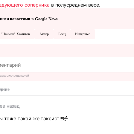
едующего соперника
в полусреднем весе.
шими новостями в Google News
т "Найман" Хамитов
Актер
Боец
Интервью
дерацию редакцией
дние
ев назад
ы тоже такой же таксист!!!🤣