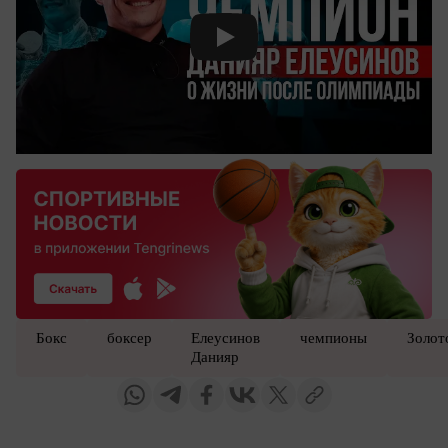
Смотреть видео YouTube
Бокс
боксер
Елеусинов
чемпионы
Золот
Данияр