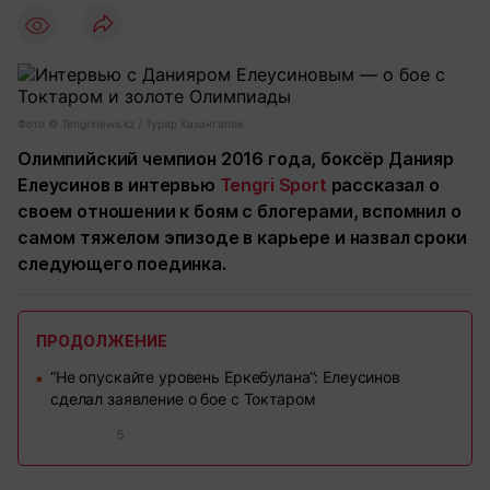
Фото © Tengrinews.kz / Турар Казангапов
Олимпийский чемпион 2016 года, боксёр Данияр
Елеусинов в интервью
Tengri Sport
рассказал о
своем отношении к боям с блогерами, вспомнил о
самом тяжелом эпизоде в карьере и назвал сроки
следующего поединка.
ПРОДОЛЖЕНИЕ
“Не опускайте уровень Еркебулана“: Елеусинов
■
сделал заявление о бое с Токтаром
5