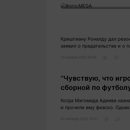
Криштиану Роналду дал резо
заявил о предательстве и о 
14 ноября 2022 08:06
"Чувствую, что игр
сборной по футбол
Когда Магомеда Адиева назн
и прочили ему фиаско. Однак
03 октября 2022 10:37