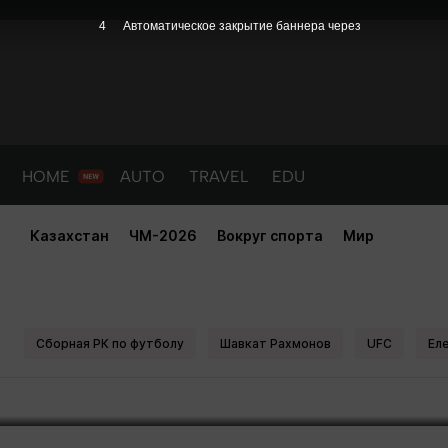
4
Автоматическое закрытие баннера через
HOME
AUTO
TRAVEL
EDU
Казахстан
ЧМ-2026
Вокруг спорта
Мир
и он упадет". Тренер Рахмонова
хитростях в UFC
Сборная РК по футболу
Шавкат Рахмонов
UFC
Ел
PORT
HEALTH
HOME
AUTO
Новости
порт
Новости
Новости