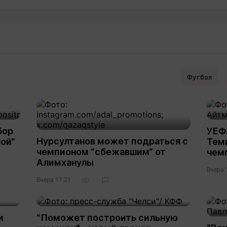
Футбол
бор
УЕФ
Нурсултанов может подраться с
ой“
Тем
чемпионом “сбежавшим“ от
чем
Алимханулы
Вчера 
Вчера 17:21
и
“Поможет построить сильную