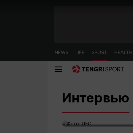
NEWS
LIFE
SPORT
HEALTH
"Думал, неужел
Интервью
с Шавкатом и 
NEWS
LIFE
S
25 апреля 2023 12:32
Новости
Красиво
С