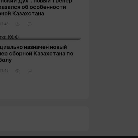
нский дух“: новый тренер
казался об особенности
рной Казахстана
12:43
циально назначен новый
ер сборной Казахстана по
болу
11:46