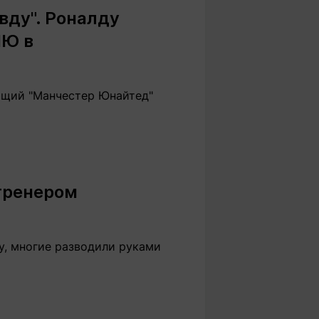
вду". Роналду
МЮ в
ющий "Манчестер Юнайтед"
 тренером
у, многие разводили руками