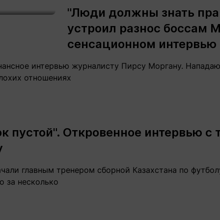
"Люди должны знать пра
устроил разнос боссам 
сенсационном интервью
нансное интервью журналисту Пирсу Моргану. Напада
плохих отношениях
ок пустой". Откровенное интервью с
у
ачали главным тренером сборной Казахстана по футбол
о за несколько