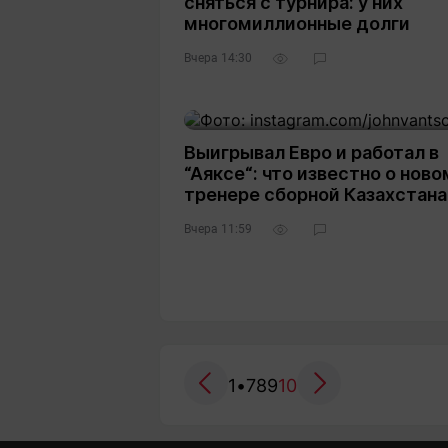
сняться с турнира: у них
многомиллионные долги
Вчера 14:30
Выигрывал Евро и работал в
“Аяксе“: что известно о ново
тренере сборной Казахстана
Вчера 11:59
1
•
7
8
9
10