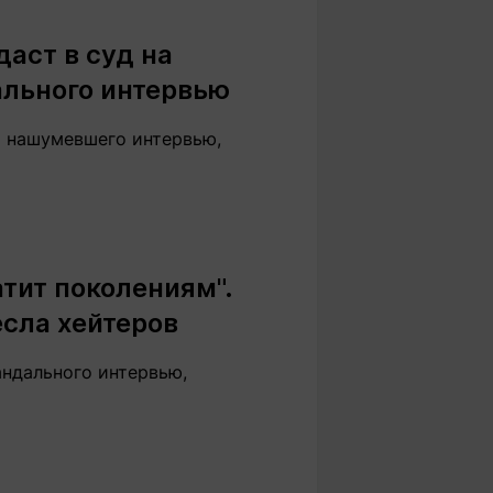
Вокруг света
Образование
аст в суд на
Путевые
Учебные
заметки
заведения
ального интервью
Маршруты
ты
Заилийского
а нашумевшего интервью,
Алатау
Светлая тема
тит поколениям".
сла хейтеров
Мы в социальных сетях
андального интервью,