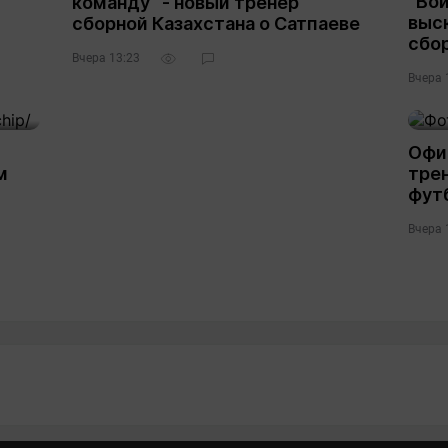
“Вои
команду“ - новый тренер
выс
сборной Казахстана о Сатпаеве
сбо
Вчера 13:23
Вчера 
Офи
м
трен
фут
Вчера 