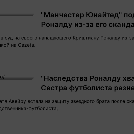
Статьи
округ спорта
Статьи
Полезное
"Манчестер Юнайтед" под
ренды
Блоги
Роналду из-за его сканд
ига
Обзоры
емпионов
Спецпроек
 в суд на своего нападающего Криштиану Роналду из-з
лкой на Gazeta.
Контакты редакции
Вакансии
Реклама
Пресс-центр
"Наследства Роналду хва
Сестра футболиста разне
клама
тя Авейру встала на защиту звездного брата после ск
+7 (700) 3 888 188
ственника-футболиста,