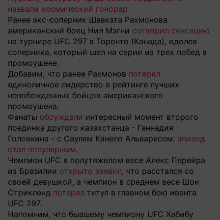
назвали космический гонорар
Ранее экс-соперник Шавката Рахмонова
американский боец Нил Мэгни
сотворил сенсацию
на турнире UFC 297 в Торонто (Канада), одолев
соперника, который шел на серии из трех побед в
промоушене.
Добавим, что ранее Рахмонов
потерял
единоличное лидерство в рейтинге лучших
непобежденных бойцов американского
промоушена.
Фанаты
обсуждали
интересный момент второго
поединка другого казахстанца - Геннадия
Головкина - с Саулем Канело Альваресом:
эпизод
стал популярным
.
Чемпион UFC в полутяжелом весе Алекс Перейра
из Бразилии
открыто заявил
, что расстался со
своей девушкой, а чемпион в среднем весе Шон
Стрикленд
потерял
титул в главном бою ивента
UFC 297.
Напомним, что бывшему чемпиону UFC Хабибу