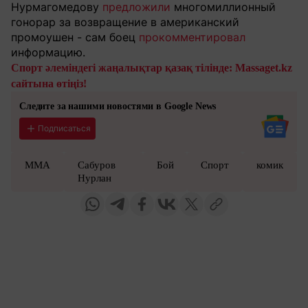
Нурмагомедову
предложили
многомиллионный
гонорар за возвращение в американский
промоушен - сам боец
прокомментировал
информацию.
Спорт әлеміндегі жаңалықтар қазақ тілінде: Massaget.kz
сайтына өтіңіз!
Следите за нашими новостями в Google News
Подписаться
ММА
Сабуров
Бой
Спорт
комик
Нурлан