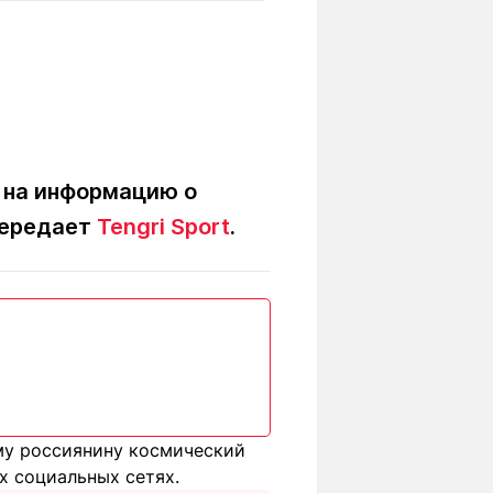
Вокруг света
Образование
Путевые
Учебные
заметки
заведения
Маршруты
ты
Заилийского
Алатау
 на информацию о
передает
Tengri Sport
.
Светлая тема
Мы в социальных сетях
у россиянину космический
х социальных сетях.