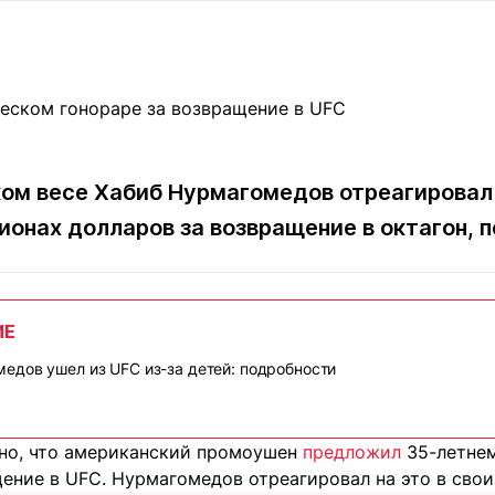
Статьи
округ спорта
Статьи
Полезное
ренды
Блоги
ига
Обзоры
емпионов
Спецпроек
ком весе Хабиб Нурмагомедов отреагировал
онах долларов за возвращение в октагон, 
Контакты редакции
Вакансии
Реклама
Пресс-центр
ИЕ
клама
едов ушел из UFC из-за детей: подробности
+7 (700) 3 888 188
тно, что американский промоушен
предложил
35-летнем
ение в UFC. Нурмагомедов отреагировал на это в свои