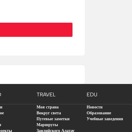
O
TRAVEL
EDU
ти
Моя страна
Новости
ое
Вокруг света
Образование
Путевые заметки
Учебные заведения
ы
Маршруты
роекты
Заилийского Алатау