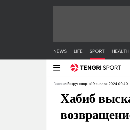
NEWS
LIFE
SPORT
HEALTH
19 января 2024 09:40
Главная
Вокруг спорта
Хабиб выска
возвращени
NEWS
LIFE
S
Новости
Красиво
С