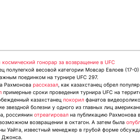
 космический гонорар за возвращение в UFC
ц полулегкой весовой категории Мовсар Евлоев (17-0)
важным поединком на турнире UFC 297.
та Рахмонова
рассказал
, как казахстанец обрел популяр
л
примерные сроки проведения турнира UFC на террит
обежденный казахстанец
покорил
фанатов видеоролико
ие звездной болезни у одного из главных лиц америка
а, россиянин
отреагировал
на публикацию Рахмонова в
возможном возвращении в октагон. А затем была
опуб
ны Уайта, известный менеджер в грубой форме обсужд
 Джонса.