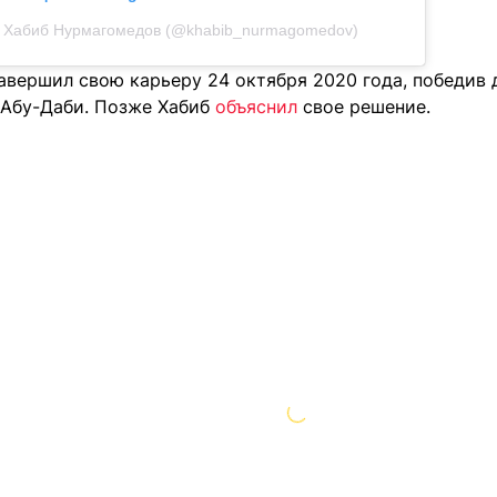
т Хабиб Нурмагомедов (@khabib_nurmagomedov)
авершил свою карьеру 24 октября 2020 года, победив
 Абу-Даби. Позже Хабиб
объяснил
свое решение.