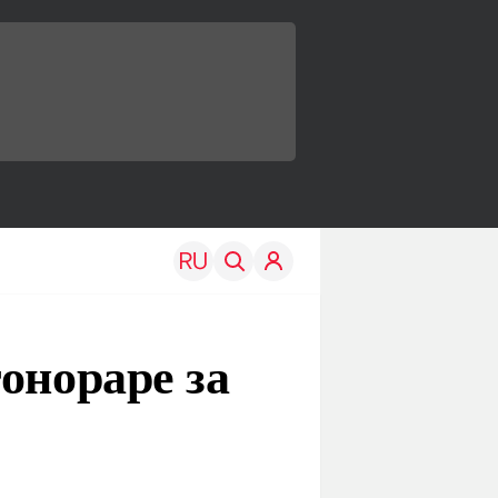
онораре за
TRAVEL
EDU
Моя страна
Новости