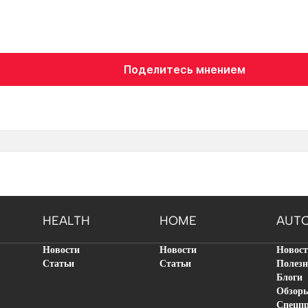
Поделитесь мнением
HEALTH
HOME
AUT
Новости
Новости
Новос
Статьи
Статьи
Полезн
Блоги
Обзор
Спецп