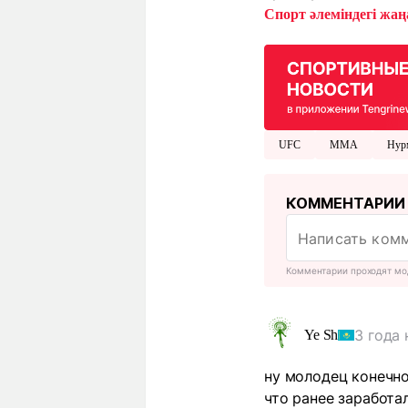
Спорт әлеміндегі жаңа
UFC
ММА
Нур
КОММЕНТАРИИ
Комментарии проходят мо
3 года 
Ye Sh
ну молодец конечно
что ранее заработа