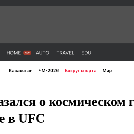
HOME
AUTO
TRAVEL
EDU
Казахстан
ЧМ-2026
Вокруг спорта
Мир
зался о космическом г
е в UFC
PORT
HEALTH
HOME
AUTO
Новости
порт
Новости
Новости