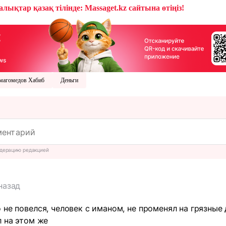
лықтар қазақ тілінде: Massaget.kz сайтына өтіңіз!
магомедов Хабиб
Деньги
дерацию редакцией
назад
 не повелся, человек с иманом, не променял на грязные 
л на этом же