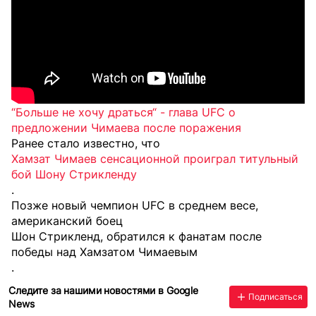
“Больше не хочу драться“ - глава UFC о
предложении Чимаева после поражения
Ранее стало известно, что
Хамзат Чимаев сенсационной проиграл титульный
бой Шону Стрикленду
.
Позже новый чемпион UFC в среднем весе,
американский боец
Шон Стрикленд, обратился к фанатам после
победы над Хамзатом Чимаевым
.
Следите за нашими новостями в Google
Подписаться
News