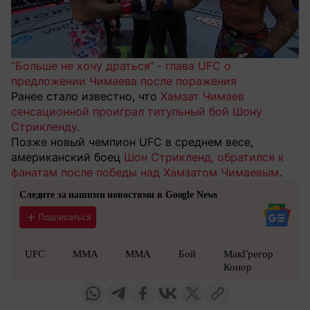
“Больше не хочу драться“ - глава UFC о
предложении Чимаева после поражения
Ранее стало известно, что
Хамзат Чимаев
сенсационной проиграл титульный бой Шону
Стрикленду
.
Позже новый чемпион UFC в среднем весе,
американский боец
Шон Стрикленд, обратился к
фанатам после победы над Хамзатом Чимаевым
.
Следите за нашими новостями в Google News
Подписаться
UFC
MMA
ММА
Бой
МакГрегор
Конор