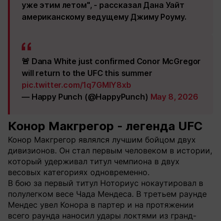
уже этим летом", - рассказал Дана Уайт
американскому ведущему Джиму Роуму.
🚨 Dana White just confirmed Conor McGregor
will return to the UFC this summer
pic.twitter.com/1q7GMlY8xb
— Happy Punch (@HappyPunch)
May 8, 2026
Конор Макгрегор - легенда UFC
Конор Макгрегор являлся лучшим бойцом двух
дивизионов. Он стал первым человеком в истории,
который удерживал титул чемпиона в двух
весовых категориях одновременно.
В бою за первый титул Ноториус нокаутировал в
полулегком весе Чада Мендеса. В третьем раунде
Мендес увел Конора в партер и на протяжении
всего раунда наносил удары локтями из гранд-