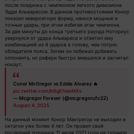
после поединка с чемпионом легкого дивизиона
Эдди Альваресом. В данном противостоянии Конор
показал невероятную форму, нанося мощные и
точные удары, при этом избегая атак чемпиона.
За две минуты до конца третьего раунда Ноториус
увернулся от удара Альвареса и ответил ему
комбинацией из 4 ударов в голову, чем потряс
обладателя пояса. Затем он побежал добивать
оппонента, но рефери быстро вмешался и засчитал
нокаут.
Conor McGregor vs Eddie Alvarez 🔥
pic.twitter.com/b6gEhwxMXv
— Mcgregor Forever (@mcgregorufc22)
August 4, 2025
На данный момент Конор Макгрегор не выходил в
октагон уже более 4 лет. Он провел свой
последний поединок 11 июля 2021 года на турнире