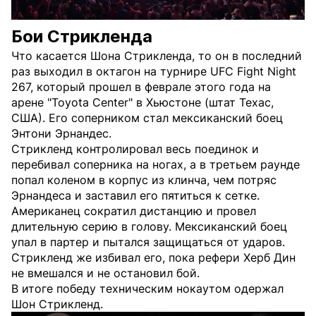
Бои Стрикленда
Что касается Шона Стрикленда, то он в последний
раз выходил в октагон на турнире UFC Fight Night
267, который прошел в феврале этого года на
арене "Toyota Center" в Хьюстоне (штат Техас,
США). Его соперником стал мексиканский боец
Энтони Эрнандес.
Стрикленд контролировал весь поединок и
перебивал соперника на ногах, а в третьем раунде
попал коленом в корпус из клинча, чем потряс
Эрнандеса и заставил его пятиться к сетке.
Американец сократил дистанцию и провел
длительную серию в голову. Мексиканский боец
упал в партер и пытался защищаться от ударов.
Стрикленд же избивал его, пока рефери Херб Дин
не вмешался и не остановил бой.
В итоге победу техническим нокаутом одержал
Шон Стрикленд.