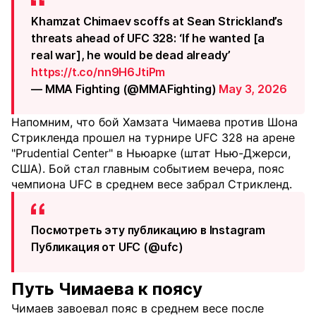
Khamzat Chimaev scoffs at Sean Strickland’s
threats ahead of UFC 328: ‘If he wanted [a
real war], he would be dead already’
https://t.co/nn9H6JtiPm
— MMA Fighting (@MMAFighting)
May 3, 2026
Напомним, что бой Хамзата Чимаева против Шона
Стрикленда прошел на турнире UFC 328 на арене
"Prudential Center" в Ньюарке (штат Нью-Джерси,
США). Бой стал главным событием вечера, пояс
чемпиона UFC в среднем весе забрал Стрикленд.
Посмотреть эту публикацию в Instagram
Публикация от UFC (@ufc)
Путь Чимаева к поясу
Чимаев завоевал пояс в среднем весе после