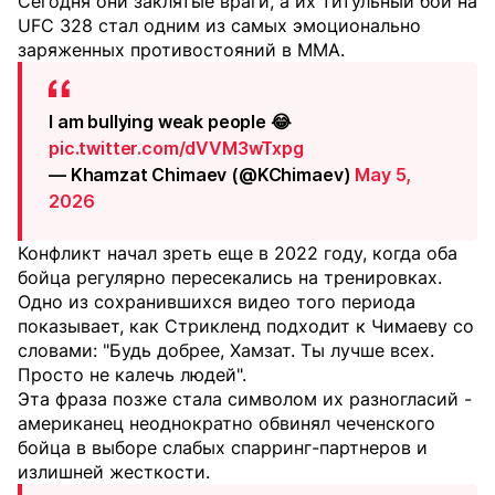
Сегодня они заклятые враги, а их титульный бой на
UFC 328 стал одним из самых эмоционально
заряженных противостояний в ММА.
I am bullying weak people 😂
pic.twitter.com/dVVM3wTxpg
— Khamzat Chimaev (@KChimaev)
May 5,
2026
Конфликт начал зреть еще в 2022 году, когда оба
бойца регулярно пересекались на тренировках.
Одно из сохранившихся видео того периода
показывает, как Стрикленд подходит к Чимаеву со
словами: "Будь добрее, Хамзат. Ты лучше всех.
Просто не калечь людей".
Эта фраза позже стала символом их разногласий -
американец неоднократно обвинял чеченского
бойца в выборе слабых спарринг-партнеров и
излишней жесткости.