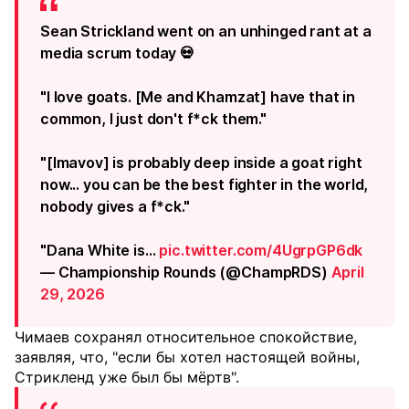
Sean Strickland went on an unhinged rant at a
media scrum today 💀
"I love goats. [Me and Khamzat] have that in
common, I just don't f*ck them."
"[Imavov] is probably deep inside a goat right
now... you can be the best fighter in the world,
nobody gives a f*ck."
"Dana White is…
pic.twitter.com/4UgrpGP6dk
— Championship Rounds (@ChampRDS)
April
29, 2026
Чимаев сохранял относительное спокойствие,
заявляя, что, "если бы хотел настоящей войны,
Стрикленд уже был бы мёртв".