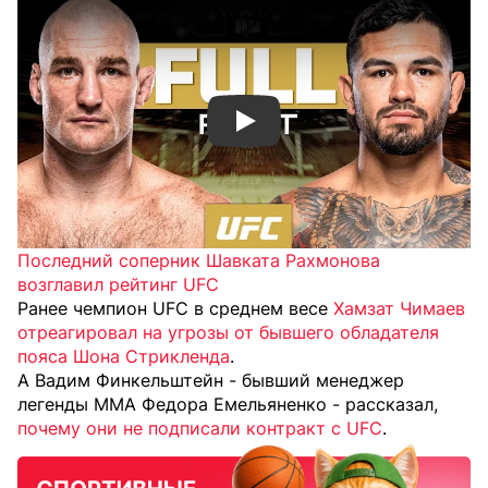
Смотреть видео YouTube
Последний соперник Шавката Рахмонова
возглавил рейтинг UFC
Ранее чемпион UFC в среднем весе
Хамзат Чимаев
отреагировал на угрозы от бывшего обладателя
пояса Шона Стрикленда
.
А Вадим Финкельштейн - бывший менеджер
легенды ММА Федора Емельяненко - рассказал,
почему они не подписали контракт с UFC
.