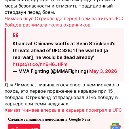
меры безопасности и отменить традиционный
стердаун перед боем.
Чимаев пнул Стрикленда перед боем за титул UFC:
бойцов разнимала толпа охранников
Khamzat Chimaev scoffs at Sean Strickland’s
threats ahead of UFC 328: ‘If he wanted [a
real war], he would be dead already’
https://t.co/nn9H6JtiPm
— MMA Fighting (@MMAFighting)
May 3, 2026
Для Чимаева, лишившегося своего чемпионского
пояса, это первое поражение в карьере при 15
победах. Стрикленд отпраздновал 31-ю победу в
карьере при семи неудачах.
Хамзат Чимаев впервые в карьере проиграл в UFC
Следите за нашими новостями в Google News
Подписаться