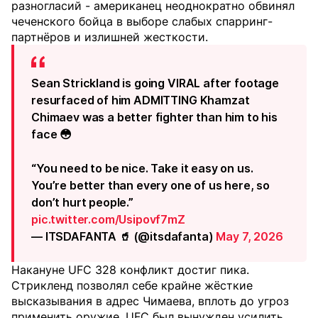
разногласий - американец неоднократно обвинял
чеченского бойца в выборе слабых спарринг-
партнёров и излишней жесткости.
Sean Strickland is going VIRAL after footage
resurfaced of him ADMITTING Khamzat
Chimaev was a better fighter than him to his
face 😳
“You need to be nice. Take it easy on us.
You’re better than every one of us here, so
don’t hurt people.”
pic.twitter.com/Usipovf7mZ
— ITSDAFANTA 🥤 (@itsdafanta)
May 7, 2026
Накануне UFC 328 конфликт достиг пика.
Стрикленд позволял себе крайне жёсткие
высказывания в адрес Чимаева, вплоть до угроз
применить оружие. UFC был вынужден усилить