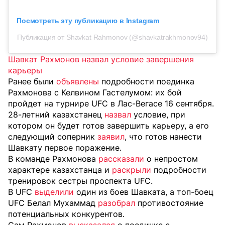
Посмотреть эту публикацию в Instagram
Публикация от Shavkat Rahmonov (@shavkatrakhmonov94)
Шавкат Рахмонов назвал условие завершения
карьеры
Ранее были
объявлены
подробности поединка
Рахмонова с Келвином Гастелумом: их бой
пройдет на турнире UFC в Лас-Вегасе 16 сентября.
28-летний казахстанец
назвал
условие, при
котором он будет готов завершить карьеру, а его
следующий соперник
заявил
, что готов нанести
Шавкату первое поражение.
В команде Рахмонова
рассказали
о непростом
характере казахстанца и
раскрыли
подробности
тренировок сестры проспекта UFC.
В UFC
выделили
один из боев Шавката, а топ-боец
UFC Белал Мухаммад
разобрал
противостояние
потенциальных конкурентов.