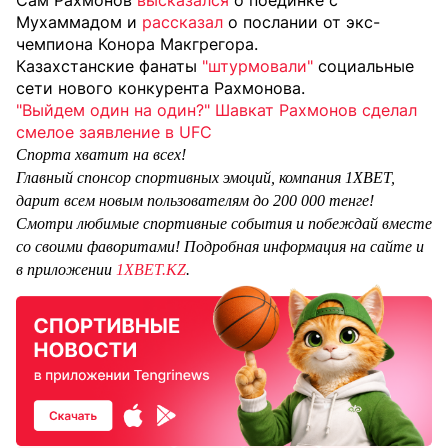
Сам Рахмонов
высказался
о поединке с
Мухаммадом и
рассказал
о послании от экс-
чемпиона Конора Макгрегора.
Казахстанские фанаты
"штурмовали"
социальные
сети нового конкурента Рахмонова.
"Выйдем один на один?" Шавкат Рахмонов сделал
смелое заявление в UFC
Спорта хватит на всех!
Главный спонсор спортивных эмоций, компания 1XBET,
дарит всем новым пользователям до 200 000 тенге!
Смотри любимые спортивные события и побеждай вместе
со своими фаворитами! Подробная информация на сайте и
в приложении
1XBET.KZ
.