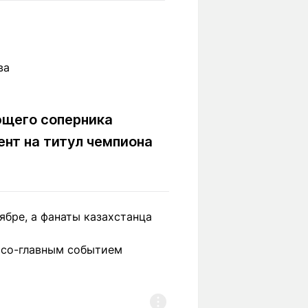
Вокруг света
Образование
Путевые
Учебные
заметки
заведения
Маршруты
ты
Заилийского
Алатау
ющего соперника
ент на титул чемпиона
Светлая тема
ябре, а фанаты казахстанца
Мы в социальных сетях
 со-главным событием