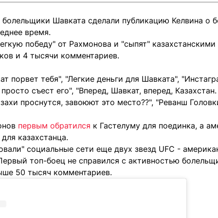
 болельщики Шавката сделали публикацию Келвина о бо
еднее время.
егкую победу" от Рахмонова и "сыпят" казахстанскими
ков и 4 тысячи комментариев.
ат порвет тебя", "Легкие деньги для Шавката", "Инстаг
просто съест его", "Вперед, Шавкат, вперед, Казахстан.
азахи проснутся, завоюют это место??", "Реванш Головк
онов
первым обратился
к Гастелуму для поединка, а а
для казахстанца.
ковали" социальные сети еще двух звезд UFC - америк
 Первый топ-боец не справился с активностью болельщ
ше 50 тысяч комментариев.