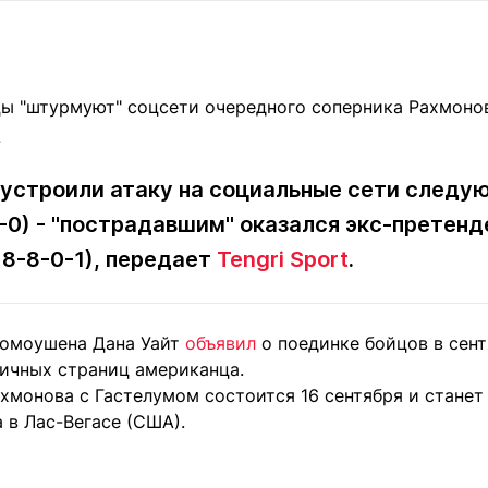
Статьи
округ спорта
Статьи
Полезное
ренды
Блоги
ига
Обзоры
емпионов
Спецпроек
4
устроили атаку на социальные сети следу
-0) - "пострадавшим" оказался экс-претенд
Контакты редакции
Вакансии
Реклама
Пресс-центр
18-8-0-1), передает
Tengri Sport
.
ромоушена Дана Уайт
объявил
о поединке бойцов в сент
клама
личных страниц американца.
+7 (700) 3 888 188
хмонова с Гастелумом состоится 16 сентября и станет
 в Лас-Вегасе (США).