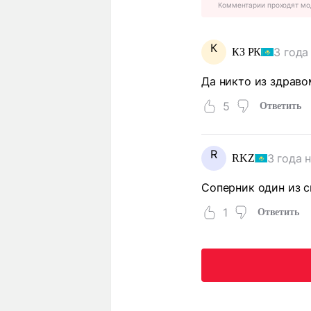
Комментарии проходят мо
К
3 года
КЗ РК
Да никто из здрав
5
Ответить
R
3 года 
RKZ
Соперник один из с
1
Ответить