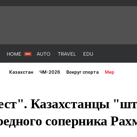
HOME
AUTO
TRAVEL
EDU
Казахстан
ЧМ-2026
Вокруг спорта
Мир
ъест". Казахстанцы "ш
редного соперника Рах
PORT
HEALTH
HOME
AUTO
Новости
порт
Новости
Новости