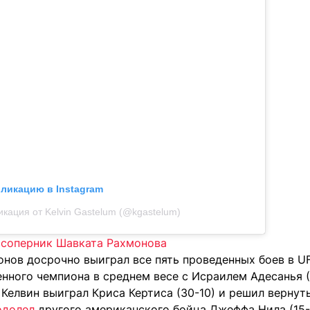
бликацию в Instagram
икация от Kelvin Gastelum (@kgastelum)
соперник Шавката Рахмонова
нов досрочно выиграл все пять проведенных боев в UF
енного чемпиона в среднем весе с Исраилем Адесанья (
 Келвин выиграл Криса Кертиса (30-10) и решил вернут
одолел
другого американского бойца Джеффа Нила (15-