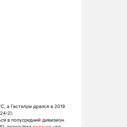
C, а Гастелум дрался в 2019
24-2).
ься в полусредний дивизион.
5), позже Нил
признал
, что