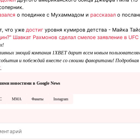
соперник.
азался
о поединке с Мухаммадом и
рассказал
о послан
т, что уже
достиг
уровня кумиров детства - Майка Тай
дин?" Шавкат Рахмонов сделал смелое заявление в UFC
х!
тивных эмоций компания 1XBET дарит всем новым пользователям
обытия и побеждай вместе со своими фаворитами! Подробная 
Z
.
шими новостями в Google News
C
ММА
Фанаты
Instagram