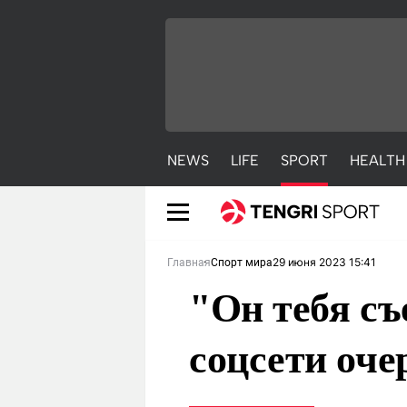
NEWS
LIFE
SPORT
HEALTH
29 июня 2023 15:41
Главная
Спорт мира
"Он тебя с
соцсети оче
NEWS
LIFE
S
Новости
Красиво
С