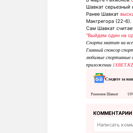
Шавкат серьезный 
Ранее Шавкат
выск
Макгрегора (22-6).
Сам Шавкат считае
"Выйдем один на о
Спорта хватит на все
Главный спонсор спор
любимые спортивные с
приложении
1XBET.K
Следите за на
Рахмонов Шавкат
UF
КОММЕНТАРИИ