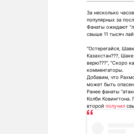
За несколько часов
популярных за посл
Фанаты ожидают "л
свыше 11 тысяч лай
"Остерегайся, Шавк
Казахстан???, Шаке 
верю???", "Скоро к
комментаторы.
Добавим, что Рахм
может быть опасен 
Ранее фанаты "ата
Колби Ковингтона.
второй
получил
свы