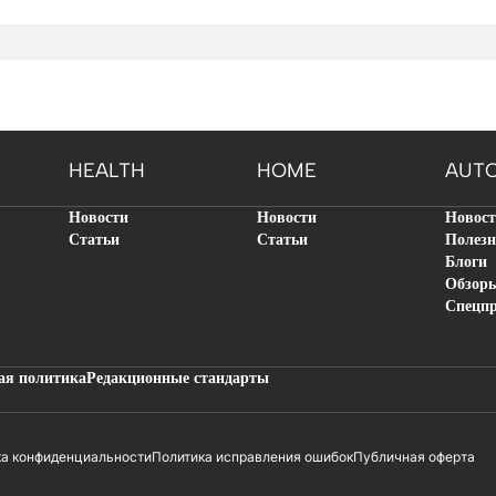
HEALTH
HOME
AUT
Новости
Новости
Новос
Статьи
Статьи
Полезн
Блоги
Обзор
Спецп
ая политика
Редакционные стандарты
ка конфиденциальности
Политика исправления ошибок
Публичная оферта