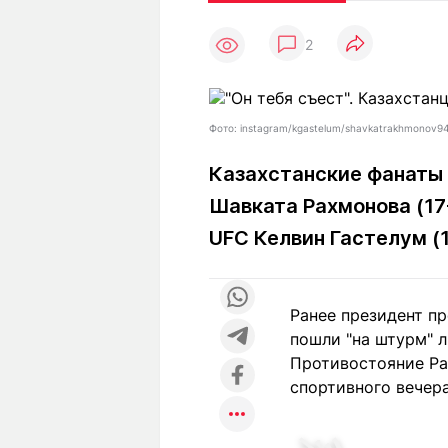
Статьи
Выгодно
В
2
Погода
Полезно
Т
Спецпроекты
Любопытно
Л
ч
Рейтинги
Гороскопы
Фото: instagram/kgastelum/shavkatrakhmonov9
Рецепты
Казахстанские фанаты 
Шавката Рахмонова (17
О проекте
UFC Келвин Гастелум (
Ранее президент п
Редакция
Ре
пошли "на штурм" 
+7 (777) 001 44 99
Противостояние Ра
спортивного вечера