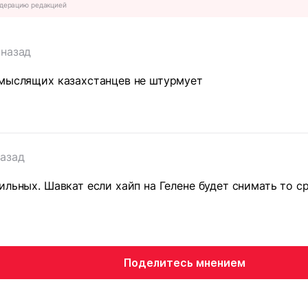
дерацию редакцией
 назад
омыслящих казахстанцев не штурмует
назад
ильных. Шавкат если хайп на Гелене будет снимать то с
Поделитесь мнением