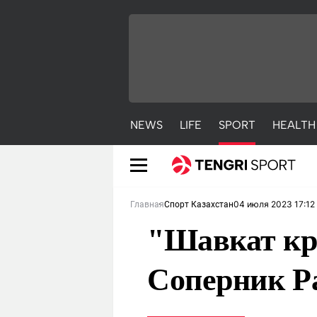
NEWS
LIFE
SPORT
HEALTH
04 июля 2023 17:12
Главная
Спорт Казахстан
"Шавкат кру
Соперник Р
NEWS
LIFE
S
Новости
Красиво
С