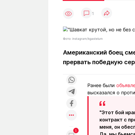
Статьи
Выгодно
В
1
Погода
Полезно
Т
Спецпроекты
Любопытно
Л
ч
Рейтинги
Гороскопы
Фото: instagram/kgastelum
Рецепты
Американский боец сме
прервать победную сер
О проекте
Ранее были
объявл
высказался о проти
Редакция
Ре
+7 (777) 001 44 99
"Этот бой нра
контракт с пр
меня, он обес
1
Да, мы бьемся