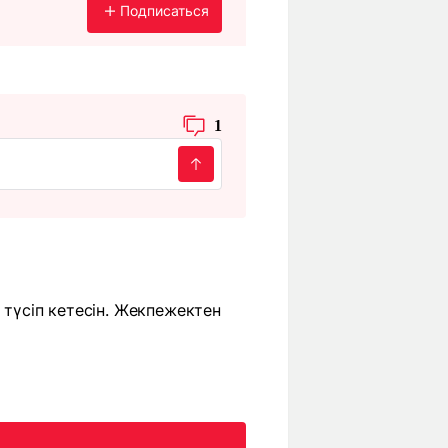
Подписаться
1
 түсіп кетесін. Жекпежектен