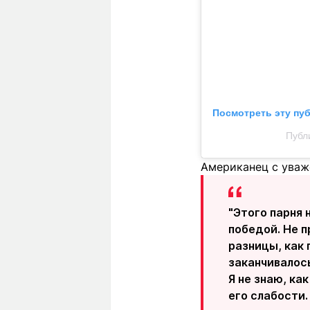
Посмотреть эту пу
Публ
Американец с уваже
"Этого парня 
победой. Не п
разницы, как 
заканчивалось
Я не знаю, ка
его слабости.