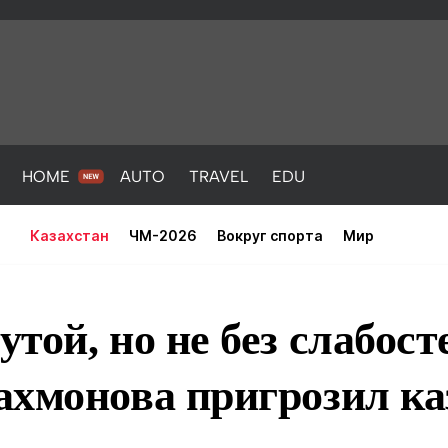
HOME
AUTO
TRAVEL
EDU
Казахстан
ЧМ-2026
Вокруг спорта
Мир
той, но не без слабост
ахмонова пригрозил ка
PORT
HEALTH
HOME
AUTO
Новости
порт
Новости
Новости