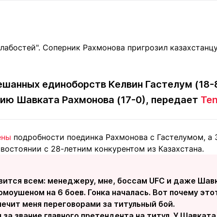
Статьи
округ спорта
Статьи
Полезное
ренды
Блоги
ига
Обзоры
емпионов
Спецпроек
шанных единоборств Келвин Гастелум (18-8-
ию Шавката Рахмонова (17-0), передает
Ten
Контакты редакции
Вакансии
Реклама
Пресс-центр
ены
подробности поединка Рахмонова с Гастелумом, а 
востоянии с 28-летним конкурентом из Казахстана.
клама
+7 (700) 3 888 188
вится всем: менеджеру, мне, боссам UFC и даже Шав
омоушеном на 6 боев. Гонка началась. Вот почему это
печит меня переговорами за титульный бой.
 за звание главного претендента на титул. У Шавката 