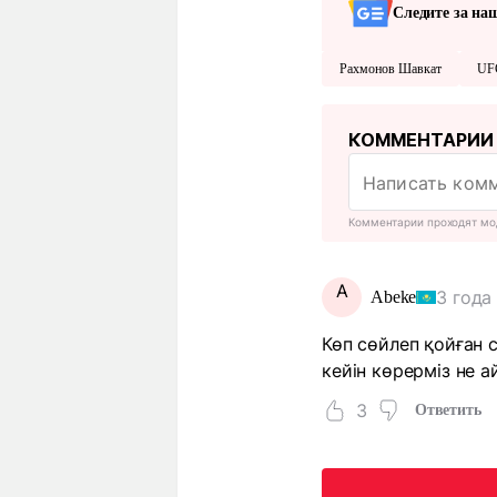
Следите за на
Рахмонов Шавкат
UF
КОММЕНТАРИИ
Комментарии проходят мо
A
3 года
Abeke
Көп сөйлеп қойған с
кейін көрерміз не ай
3
Ответить