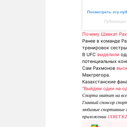
Посмотреть эту пу
Публикация
Почему Шавкат Рах
Ранее в команде Р
тренировок сестры
В UFC
выделили
од
потенциальных кон
Сам Рахмонов
выск
Макгрегора.
Казахстанские фа
"Выйдем один на о
Спорта хватит на все
Главный спонсор спор
любимые спортивные с
приложении
1XBET.K