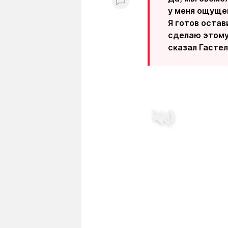
у меня ощущен
Я готов остав
сделаю этому 
сказал Гасте