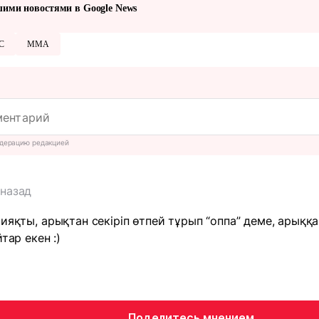
шими новостями в Google News
C
ММА
дерацию редакцией
 назад
ияқты, арықтан секіріп өтпей тұрып “оппа” деме, арыққа
тар екен :)
Поделитесь мнением