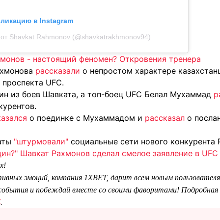
бликацию в Instagram
 от Shavkat Rahmonov (@shavkatrakhmonov94)
монов - настоящий феномен? Откровения тренера
ахмонова
рассказали
о непростом характере казахстан
 проспекта UFC.
ин из боев Шавката, а топ-боец UFC Белал Мухаммад
р
курентов.
азался
о поединке с Мухаммадом и
рассказал
о посла
наты
"штурмовали"
социальные сети нового конкурента 
дин?" Шавкат Рахмонов сделал смелое заявление в UFC
х!
тивных эмоций, компания 1XBET, дарит всем новым пользователя
обытия и побеждай вместе со своими фаворитами! Подробная 
Z
.