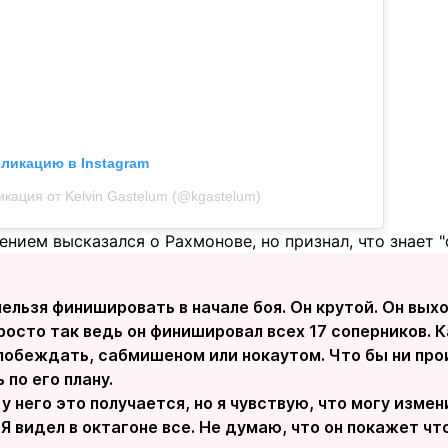
бликацию в Instagram
икация от Kelvin Gastelum (@kgastelum)
нием высказался о Рахмонове, но признал, что знает "
нельзя финишировать в начале боя. Он крутой. Он вых
росто так ведь он финишировал всех 17 соперников. 
побеждать, сабмишеном или нокаутом. Что бы ни про
 по его плану.
к у него это получается, но я чувствую, что могу изме
 Я видел в октагоне все. Не думаю, что он покажет что