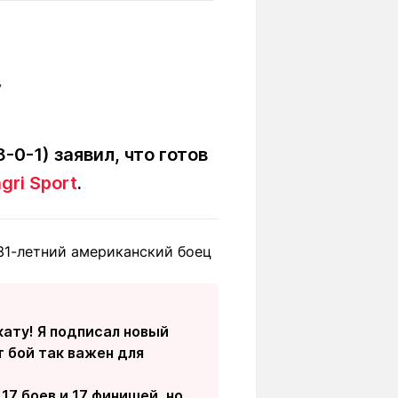
Вокруг света
Образование
Путевые
Учебные
заметки
заведения
Маршруты
ты
Заилийского
Алатау
0-1) заявил, что готов
gri Sport
.
Светлая тема
31-летний американский боец
Мы в социальных сетях
кату! Я подписал новый
т бой так важен для
17 боев и 17 финишей, но