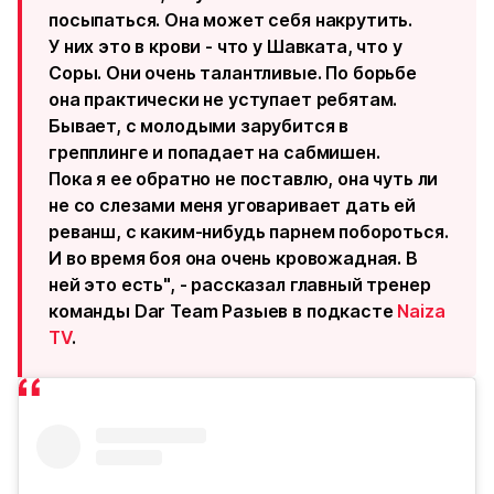
посыпаться. Она может себя накрутить.
У них это в крови - что у Шавката, что у
Соры. Они очень талантливые. По борьбе
она практически не уступает ребятам.
Бывает, с молодыми зарубится в
грепплинге и попадает на сабмишен.
Пока я ее обратно не поставлю, она чуть ли
не со слезами меня уговаривает дать ей
реванш, с каким-нибудь парнем побороться.
И во время боя она очень кровожадная. В
ней это есть", - рассказал главный тренер
команды Dar Team Разыев в подкасте
Naiza
TV
.