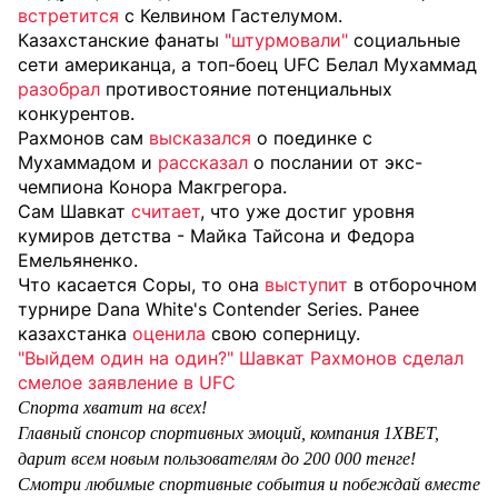
встретится
с Келвином Гастелумом.
Казахстанские фанаты
"штурмовали"
социальные
сети американца, а топ-боец UFC Белал Мухаммад
разобрал
противостояние потенциальных
конкурентов.
Рахмонов сам
высказался
о поединке с
Мухаммадом и
рассказал
о послании от экс-
чемпиона Конора Макгрегора.
Сам Шавкат
считает
, что уже достиг уровня
кумиров детства - Майка Тайсона и Федора
Емельяненко.
Что касается Соры, то она
выступит
в отборочном
турнире Dana White's Contender Series. Ранее
казахстанка
оценила
свою соперницу.
"Выйдем один на один?" Шавкат Рахмонов сделал
смелое заявление в UFC
Спорта хватит на всех!
Главный спонсор спортивных эмоций, компания 1XBET,
дарит всем новым пользователям до 200 000 тенге!
Смотри любимые спортивные события и побеждай вместе