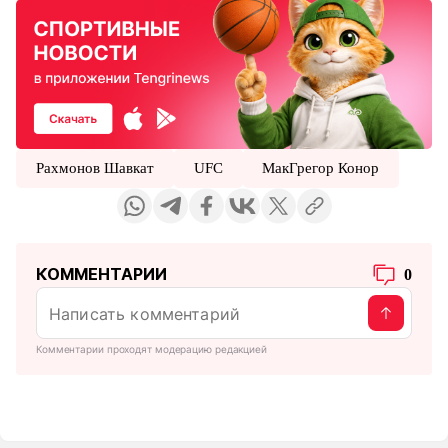
Рахмонов Шавкат
UFC
МакГрегор Конор
КОММЕНТАРИИ
0
Комментарии проходят модерацию редакцией