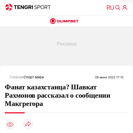
Главная
Спорт мира
09 июня 2023 17:15
Фанат казахстанца? Шавкат
Рахмонов рассказал о сообщении
Макгрегора