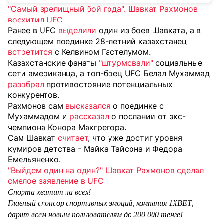
"Самый зрелищный бой года". Шавкат Рахмонов
восхитил UFC
Ранее в UFC
выделили
один из боев Шавката, а в
следующем поединке 28-летний казахстанец
встретится
с Келвином Гастелумом.
Казахстанские фанаты
"штурмовали"
социальные
сети американца, а топ-боец UFC Белал Мухаммад
разобрал
противостояние потенциальных
конкурентов.
Рахмонов сам
высказался
о поединке с
Мухаммадом и
рассказал
о послании от экс-
чемпиона Конора Макгрегора.
Сам Шавкат
считает
, что уже достиг уровня
кумиров детства - Майка Тайсона и Федора
Емельяненко.
"Выйдем один на один?" Шавкат Рахмонов сделал
смелое заявление в UFC
Спорта хватит на всех!
Главный спонсор спортивных эмоций, компания 1XBET,
дарит всем новым пользователям до 200 000 тенге!