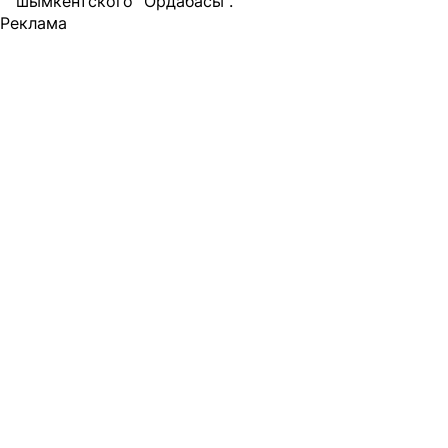
шымкентского "Ордабасы".
Реклама