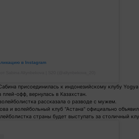
бликацию в Instagram
от Sabina Altynbekova | S20 (@altynbekova_20)
Сабина присоединилась к индонезийскому клубу Yogya F
 плей-офф, вернулась в Казахстан.
волейболистка рассказала о разводе с мужем.
ова и волейбольный клуб "Астана" официально объявил
лейболистка страны будет выступать за столичный клу