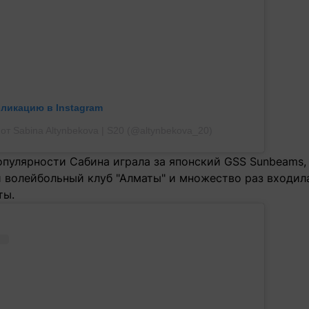
бликацию в Instagram
от Sabina Altynbekova | S20 (@altynbekova_20)
пулярности Сабина играла за японский GSS Sunbeams, и
и волейбольный клуб "Алматы" и множество раз входил
ты.