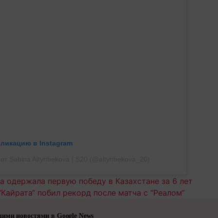
бликацию в Instagram
от Sabina Altynbekova | S20 (@altynbekova_20)
а одержала первую победу в Казахстане за 6 лет
“Кайрата“ побил рекорд после матча с “Реалом“
шими новостями в Google News