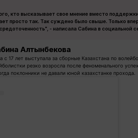
ного, кто высказывает свое мнение вместо поддержки
ает просто так. Так суждено было свыше. Только впе
средоточенность", - написала Сабина в социальной 
абина Алтынбекова
 с 17 лет выступала за сборные Казахстана по волейб
йболистки резко возросла после феноменального успе
когда поклонники не давали юной казахстанке прохода.