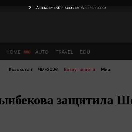
1
Автоматическое закрытие баннера через
HOME
AUTO
TRAVEL
EDU
Казахстан
ЧМ-2026
Вокруг спорта
Мир
ынбекова защитила Ш
PORT
HEALTH
HOME
AUTO
Новости
порт
Новости
Новости