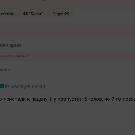
ынбекова
ФК "Кайрат"
Кайрат ФК
дерацию редакцией
дние
10 месяцев назад
 пристали к пацану. Ну пропустил 5 голов, но 7 то прео
т