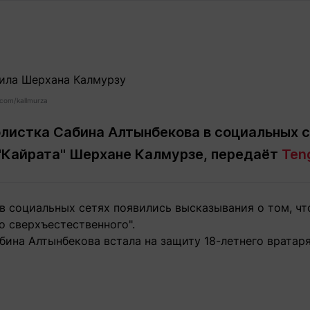
Статьи
округ спорта
Статьи
Полезное
ренды
Блоги
ига
Обзоры
емпионов
Спецпроек
com/kallmurza
листка Сабина Алтынбекова в социальных с
"Кайрата" Шерхане Калмурзе, передаёт
Teng
Контакты редакции
Вакансии
Реклама
Пресс-центр
в социальных сетях появились высказывания о том, чт
клама
го сверхъестественного".
+7 (700) 3 888 188
бина Алтынбекова встала на защиту 18-летнего вратаря