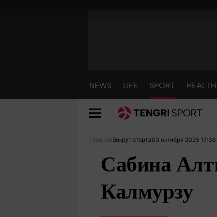
NEWS
LIFE
SPORT
HEALTH
03 октября 2025 17:36
Главная
Вокруг спорта
Сабина Алт
Калмурзу
NEWS
LIFE
S
Новости
Красиво
С