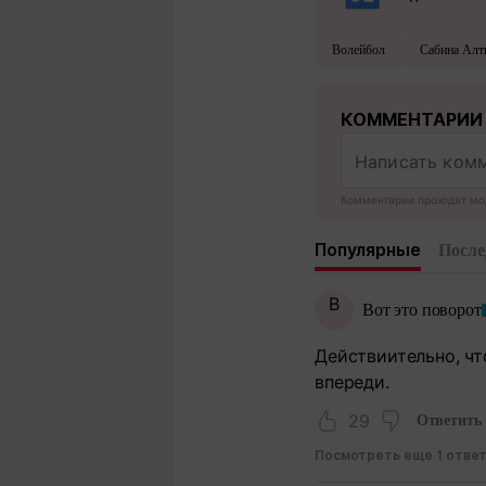
Волейбол
Сабина Алт
КОММЕНТАРИИ
Комментарии проходят мо
Популярные
После
В
Вот это поворот
Действиительно, что
впереди.
29
Ответить
Посмотреть еще 1 отве