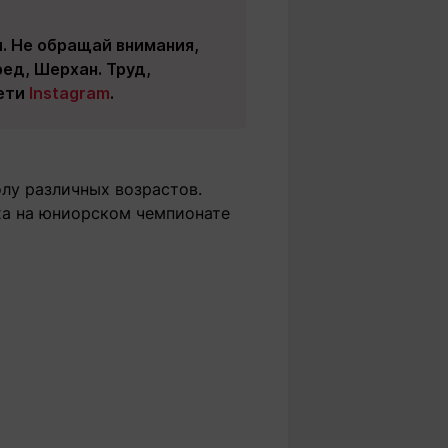
. Не обращай внимания,
ред, Шерхан. Труд,
сети
Instagram
.
олу различных возрастов.
ха на юниорском чемпионате