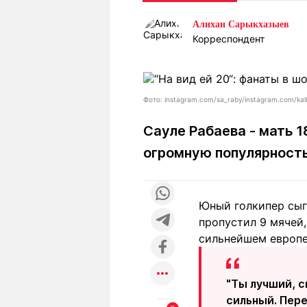
Статьи
Выгодно
В
Алихан Сарыкхазыев
Погода
Полезно
Т
Корреспондент
Спецпроекты
Любопытно
Л
ч
Рейтинги
Гороскопы
Рецепты
Фото: instagram.com/sa_raby/instagram.com/kal
Сауле Рабаева - мать 
огромную популярность
О проекте
Юный голкипер сыгр
Редакция
Ре
пропустил 9 мячей,
+7 (777) 001 44 99
сильнейшем европе
"Ты лучший, с
сильный. Пере