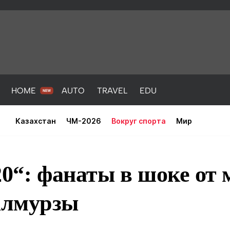
HOME
AUTO
TRAVEL
EDU
Казахстан
ЧМ-2026
Вокруг спорта
Мир
20“: фанаты в шоке от
алмурзы
PORT
HEALTH
HOME
AUTO
Новости
порт
Новости
Новости