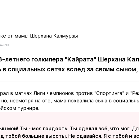
Статьи
округ спорта
Статьи
Полезное
ренды
Блоги
ига
Обзоры
емпионов
Спецпроек
lmurza
18-летнего голкипера "Кайрата" Шерхана Ка
 в социальных сетях вслед за своим сыном
Контакты редакции
Вакансии
Реклама
Пресс-центр
ал в матчах Лиги чемпионов против "Спортинга" и "Реа
клама
 но, несмотря на это, мама похвалила сына в социальн
+7 (700) 3 888 188
йском турнире.
ын мой! Ты - моя гордость. Ты сделал всё, что мог. Д
д тобой большие высоты. Не сдавайся. Я с тобой и все