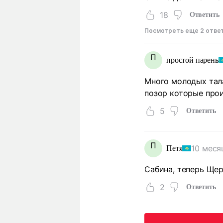
18
Ответить
Посмотреть еще 2 отве
П
простой парень
Много молодых талан
позор которые прои
5
Ответить
П
10 меся
Петя
Сабина, теперь Ще
2
Ответить