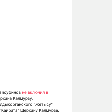
Байсуфинов
не включил в
рхана Калмурзу.
алдыкорганского "Жетысу"
"Кайрата" Шерхану Калмурзе.