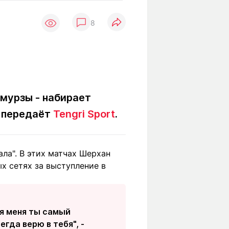
Вокруг света
Образование
8
Путевые
Учебные
заметки
заведения
Маршруты
ты
Заилийского
Алатау
лмурзы - набирает
, передаёт
Tengri Sport
.
Светлая тема
ла". В этих матчах Шерхан
Мы в социальных сетях
ых сетях за выступление в
ля меня ты самый
гда верю в тебя", -