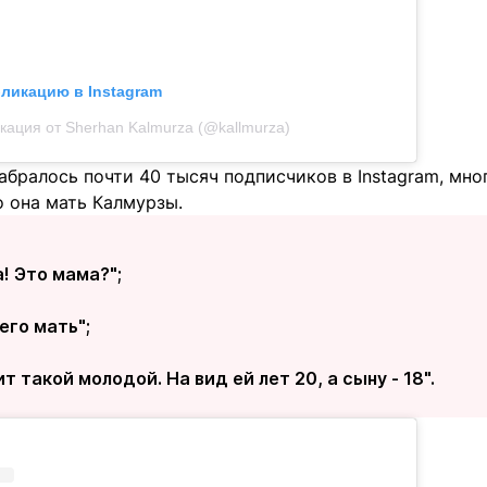
бликацию в Instagram
кация от Sherhan Kalmurza (@kallmurza)
абралось почти 40 тысяч подписчиков в Instagram, мног
о она мать Калмурзы.
а! Это мама?";
его мать";
т такой молодой. На вид ей лет 20, а сыну - 18".