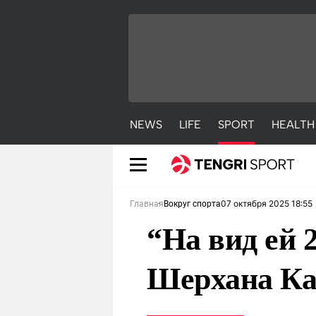
NEWS
LIFE
SPORT
HEALTH
07 октября 2025 18:55
Главная
Вокруг спорта
“На вид ей 
Шерхана К
NEWS
LIFE
S
Новости
Красиво
С