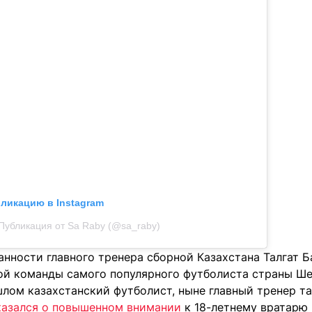
бликацию в Instagram
Публикация от Sa Raby (@sa_raby)
нности главного тренера сборной Казахстана Талгат 
й команды самого популярного футболиста страны Ше
шлом казахстанский футболист, ныне главный тренер т
казался о повышенном внимании
к 18-летнему вратарю 