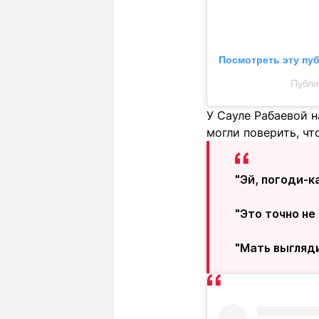
Посмотреть эту пу
Публи
У Сауле Рабаевой н
могли поверить, чт
"Эй, погоди-к
"Это точно не 
"Мать выгляди