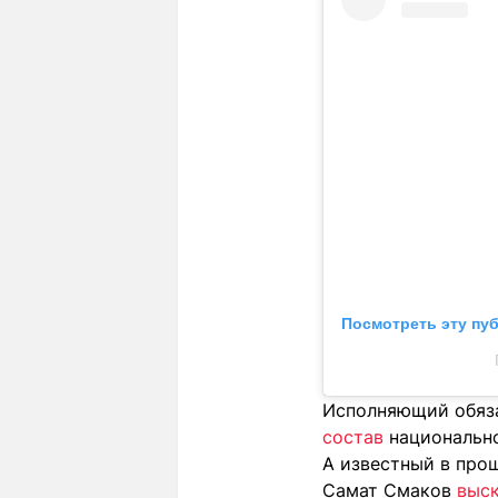
Посмотреть эту пу
Исполняющий обяза
состав
национально
А известный в про
Самат Смаков
выс