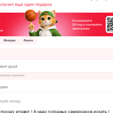
олучил еще один подарок
Женщина
Фанаты
дерацию редакцией
дние
яцев назад
походу играют ! А надо голодных самородков искать !