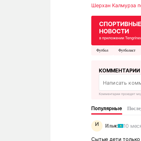
Шерхан Калмурза п
Футбол
Футболист
КОММЕНТАРИИ
Комментарии проходят мо
Популярные
После
И
10 мес
Ильяс
Сытые дети только 