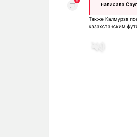
8
написала Саул
Также Калмурза п
казахстанским фут