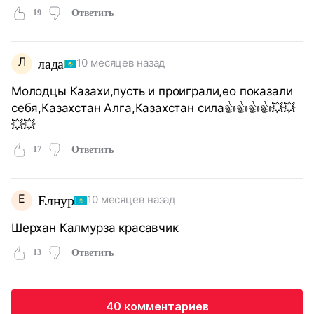
19
Ответить
Л
лада
10 месяцев назад
Молодцы Казахи,пусть и проиграли,ео показали
себя,Казахстан Алга,Казахстан сила👍👍👍👍💥💥
💥💥
17
Ответить
Е
Елнур
10 месяцев назад
Шерхан Калмурза красавчик
13
Ответить
40 комментариев