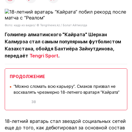
Фото: кадр из видео/ ©️ Tengrinews.kz / Болат Айтмолда
Голкипер алматинского "Кайрата" Шерхан
Калмурза стал самым популярным футболистом
Казахстана, обойдя Бахтиёра Зайнутдинова,
передаёт
Tengri Sport
.
ПРОДОЛЖЕНИЕ
“Можно сломать всю карьеру“. Смаков призвал не
■
восхвалять чрезмерно 18-летнего вратаря “Кайрата“
38
18-летний вратарь стал звездой социальных сетей
еще до того, как дебютировал за основной состав