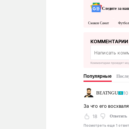
Следите за на
Смаков Самат
Футбол
КОММЕНТАРИИ
Комментарии проходят мо
Популярные
После
10
BEATNGU
За что его восхваля
18
Ответить
Посмотреть еще 1 отве