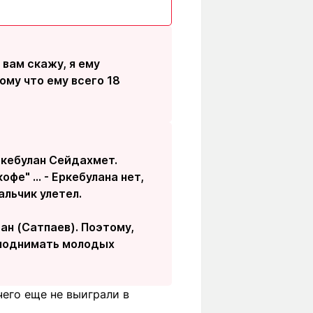
 вам скажу, я ему
ому что ему всего 18
ркебулан Сейдахмет.
офе" ... - Еркебулана нет,
альчик улетел.
ан (Сатпаев). Поэтому,
иподнимать молодых
чего еще не выиграли в