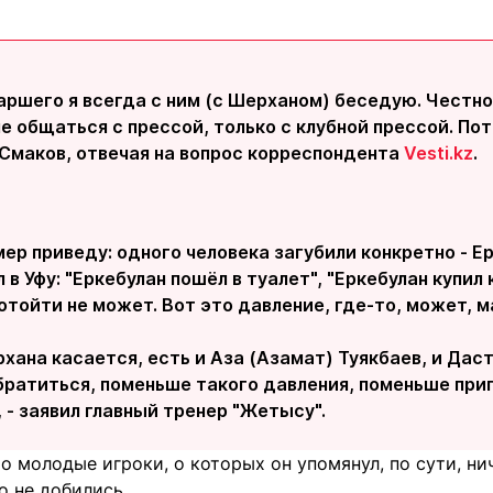
аршего я всегда с ним (с Шерханом) беседую. Честно
е общаться с прессой, только с клубной прессой. Пот
л Смаков, отвечая на вопрос корреспондента
Vesti.kz
.
ер приведу: одного человека загубили конкретно - Е
 в Уфу: "Еркебулан пошёл в туалет", "Еркебулан купил к
 отойти не может. Вот это давление, где-то, может, м
хана касается, есть и Аза (Азамат) Туякбаев, и Даст
братиться, поменьше такого давления, поменьше пр
 - заявил главный тренер "Жетысу".
о молодые игроки, о которых он упомянул, по сути, ни
о не добились.