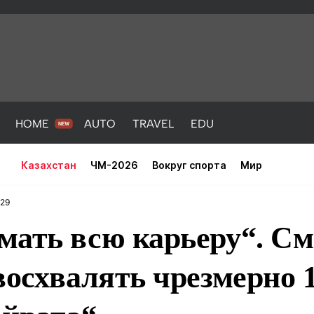
HOME
AUTO
TRAVEL
EDU
Казахстан
ЧМ-2026
Вокруг спорта
Мир
:29
мать всю карьеру“. См
восхвалять чрезмерно 
PORT
HEALTH
HOME
AUTO
Новости
порт
Новости
Новости