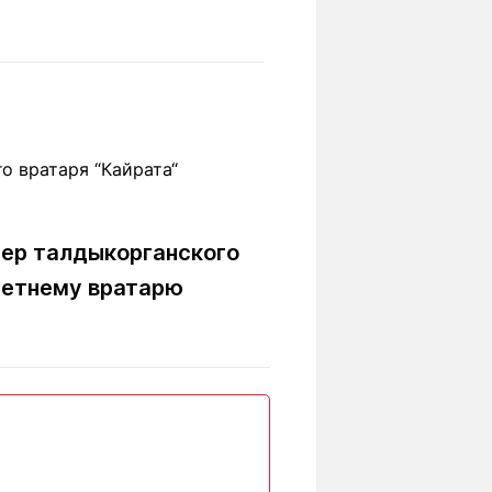
Вокруг света
Образование
Путевые
Учебные
заметки
заведения
Маршруты
ты
Заилийского
Алатау
нер талдыкорганского
Светлая тема
летнему вратарю
Мы в социальных сетях