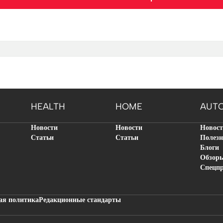
HEALTH
HOME
AUT
Новости
Новости
Новос
Статьи
Статьи
Полезн
Блоги
Обзор
Спецп
ая политика
Редакционные стандарты