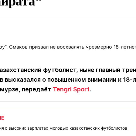
айрата“
Статьи
округ спорта
Статьи
Полезное
ренды
Блоги
ига
Обзоры
емпионов
Спецпроек
азахстанский футболист, ныне главный тре
Контакты редакции
Вакансии
Реклама
Пресс-центр
в высказался о повышенном внимании к 18-
лмурзе, передаёт
Tengri Sport
.
клама
+7 (700) 3 888 188
ИЕ
рия о высоких зарплатах молодых казахстанских футболистов