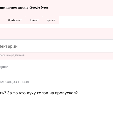
шими новостями в Google News
Футболист
Кайрат
тренер
дерацию редакцией
дние
 месяцев назад
ть? За то что кучу голов на пропускал?
т