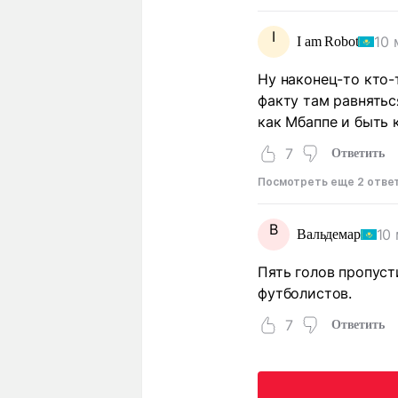
I
10 
I am Robot
Ну наконец-то кто-
факту там равнятьс
как Мбаппе и быть 
7
Ответить
Посмотреть еще 2 отве
В
10
Вальдемар
Пять голов пропуст
футболистов.
7
Ответить