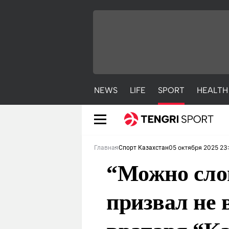
NEWS
LIFE
SPORT
HEALTH
05 октября 2025 23
Главная
Спорт Казахстан
“Можно сло
призвал не 
NEWS
LIFE
S
Новости
Красиво
С