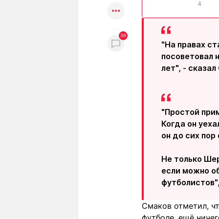
4
38
"На правах ст
посоветовал н
лет", - сказа
"Простой прим
Когда он уехал
он до сих пор
Не только Шер
если можно о
футболистов",
Смаков отметил, чт
футболе, ещё ничег