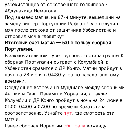
узбекистанцев от собственного голкипера -
Абдувахида Нематова.
Под занавес матча, на 87-й минуте, вышедший на
замену вингер Португалии Рафаэл Леао получил
мяч после отскока от защитника Узбекистана и
отправил мяч в "девятку".
Итоговый счёт матча — 5:0 в пользу сборной
Португалии.
В заключительном туре группового этапа группы K
сборная Португалии сыграет с Колумбией, а
Узбекистан сразится с ДР Конго. Матчи пройдут в
ночь на 28 июня в 04:30 утра по казахстанскому
времени.
Следующие встречи на мундиале между сборными
Англии и Ганы, Панамы и Хорватии, а также
Колумбии и ДР Конго пройдут в ночь на 24 июня в
01:00, 04:00 и 07:00 по времени Казахстана
соответственно. Узнайте
тут
, где смотреть эти
матчи.
Ранее сборная Норвегии
обыграла
команду