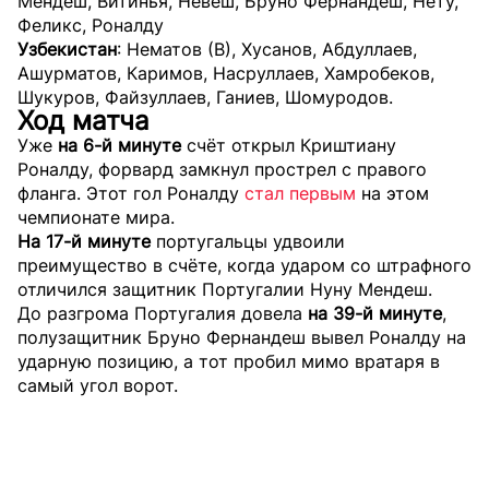
Мендеш, Витинья, Невеш, Бруно Фернандеш, Нету,
Феликс, Роналду
Узбекистан
: Нематов (В), Хусанов, Абдуллаев,
Ашурматов, Каримов, Насруллаев, Хамробеков,
Шукуров, Файзуллаев, Ганиев, Шомуродов.
Ход матча
Уже
на 6-й минуте
счёт открыл Криштиану
Роналду, форвард замкнул прострел с правого
фланга. Этот гол Роналду
стал первым
на этом
чемпионате мира.
На 17-й минуте
португальцы удвоили
преимущество в счёте, когда ударом со штрафного
отличился защитник Португалии Нуну Мендеш.
До разгрома Португалия довела
на 39-й минуте
,
полузащитник Бруно Фернандеш вывел Роналду на
ударную позицию, а тот пробил мимо вратаря в
самый угол ворот.