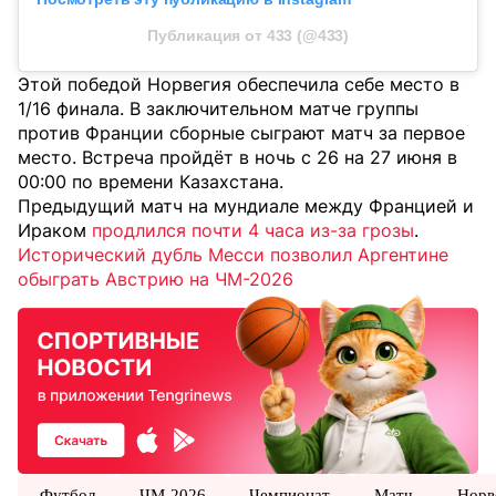
Публикация от 433 (@433)
Этой победой Норвегия обеспечила себе место в
1/16 финала. В заключительном матче группы
против Франции сборные сыграют матч за первое
место. Встреча пройдёт в ночь с 26 на 27 июня в
00:00 по времени Казахстана.
Предыдущий матч на мундиале между Францией и
Ираком
продлился почти 4 часа из-за грозы
.
Исторический дубль Месси позволил Аргентине
обыграть Австрию на ЧМ-2026
Футбол
ЧМ-2026
Чемпионат
Матч
Норв