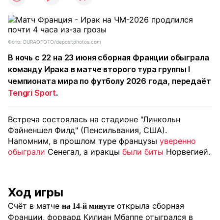
Фото: DURAOFOTO/depositphotos.com
В ночь с 22 на 23 июня сборная Франции обыграла
команду Ирака в матче второго тура группы I
чемпионата мира по футболу 2026 года, передаёт
Tengri Sport
.
Встреча состоялась на стадионе "Линкольн
Файненшел Филд" (Пенсильвания, США).
Напомним, в прошлом туре французы
уверенно
обыграли
Сенегал, а иракцы
были биты
Норвегией.
Ход игры
Счёт в матче
открыла сборная
на 14-й минуте
Франции, форвард Килиан Мбаппе отыгрался в