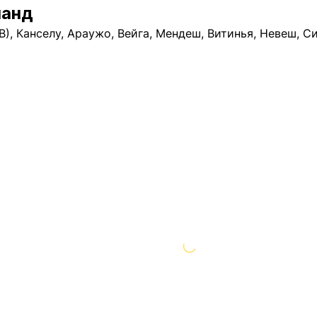
манд
(В), Канселу, Араужо, Вейга, Мендеш, Витинья, Невеш, С