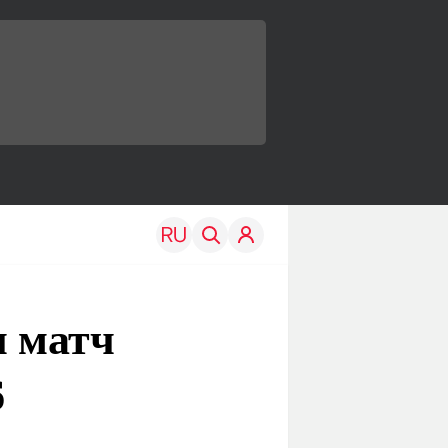
 матч
6
TRAVEL
EDU
Моя страна
Новости