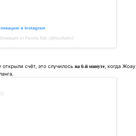
бликацию в Instagram
бликация от Fecofa Rdc (@fecofadrc)
у открыли счёт, это случилось
, когда Жоа
на 6-й минуте
ланга.