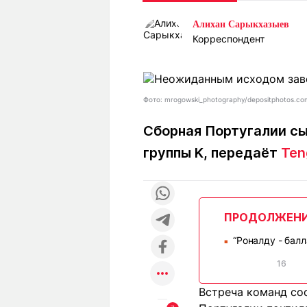
Статьи
Выгодно
В
Алихан Сарыкхазыев
Погода
Полезно
Т
Корреспондент
Спецпроекты
Любопытно
Л
ч
Рейтинги
Гороскопы
Рецепты
Фото: mrogowski_photography/depositphotos.co
Сборная Португалии сы
группы K, передаёт
Ten
О проекте
ПРОДОЛЖЕН
Редакция
Ре
+7 (777) 001 44 99
“Роналду - бал
■
16
Встреча команд со