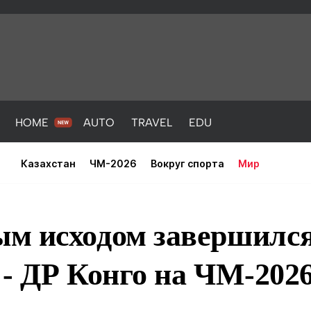
HOME
AUTO
TRAVEL
EDU
Казахстан
ЧМ-2026
Вокруг спорта
Мир
м исходом завершился
- ДР Конго на ЧМ-202
PORT
HEALTH
HOME
AUTO
Новости
порт
Новости
Новости