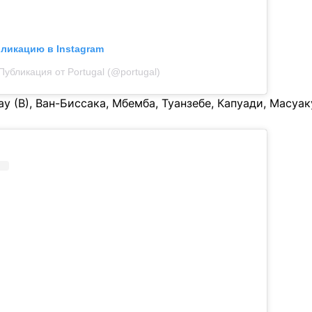
бликацию в Instagram
Публикация от Portugal (@portugal)
ау (В), Ван-Биссака, Мбемба, Туанзебе, Капуади, Масуа