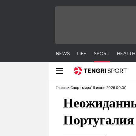
NEWS
LIFE
SPORT
HEALTH
18 июня 2026 00:00
Главная
Спорт мира
Неожиданны
Португалия 
NEWS
LIFE
S
Новости
Красиво
С