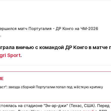
Статьи
округ спорта
Статьи
Полезное
ренды
Блоги
ига
Обзоры
емпионов
Спецпроек
m
грала вничью с командой ДР Конго в матче 
gri Sport
.
Контакты редакции
Вакансии
Реклама
Пресс-центр
ИЕ
клама
+7 (700) 3 888 188
ласт“: звезда сборной Португалии попал под жёсткую критику
стоялась на стадионе "Эн-ар-джи" (Техас, США). Пере