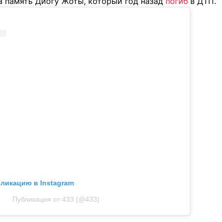
а память Диогу Жоты, который год назад
погиб
в ДТП.
бликацию в Instagram
Публикация от 433 (@433)