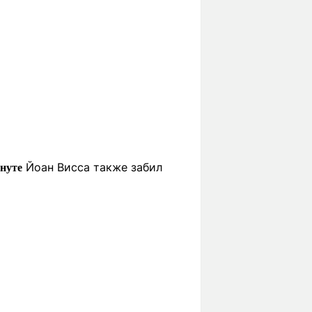
Йоан Висса также забил
инуте