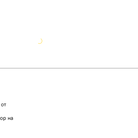
 от
ор на