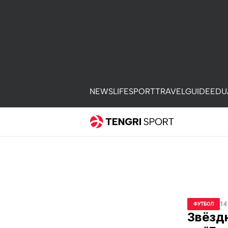
NEWS
LIFE
SPORT
TRAVEL
GUIDE
EDU
14
ФУТБОЛ
Звёзд