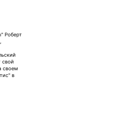
" Роберт
,
льский
т свой
а своем
тис" в