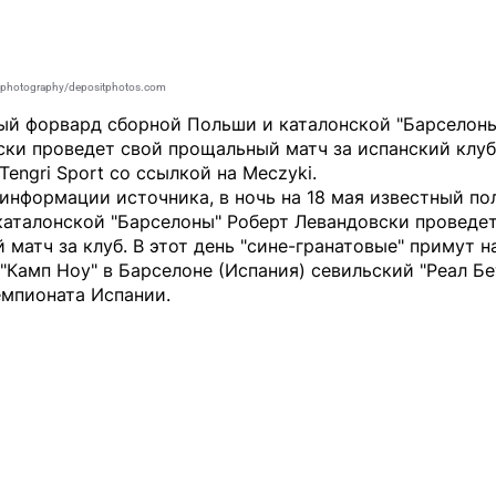
photography/depositphotos.com
ый форвард сборной Польши и каталонской "Барселоны
ки проведет свой прощальный матч за испанский клуб
Tengri Sport
со ссылкой на
Meczyki
.
информации источника, в ночь на 18 мая известный по
каталонской "Барселоны" Роберт Левандовски проведе
 матч за клуб. В этот день "сине-гранатовые" примут н
"Камп Ноу" в Барселоне (Испания) севильский "Реал Бе
емпионата Испании.