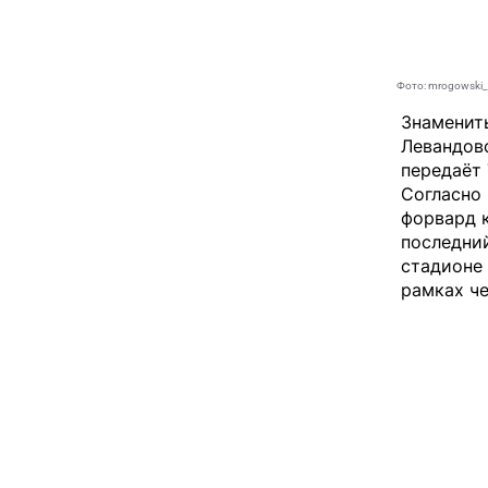
Фото: mrogowski_
Знаменит
Левандовс
передаёт
Согласно 
форвард 
последний
стадионе 
рамках ч