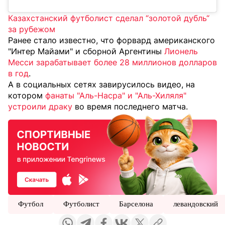
Казахстанский футболист сделал “золотой дубль“
за рубежом
Ранее стало известно, что форвард американского
"Интер Майами" и сборной Аргентины
Лионель
Месси зарабатывает более 28 миллионов долларов
в год
.
А в социальных сетях завирусилось видео, на
котором
фанаты "Аль-Насра" и "Аль-Хиляля"
устроили драку
во время последнего матча.
Футбол
Футболист
Барселона
левандовский